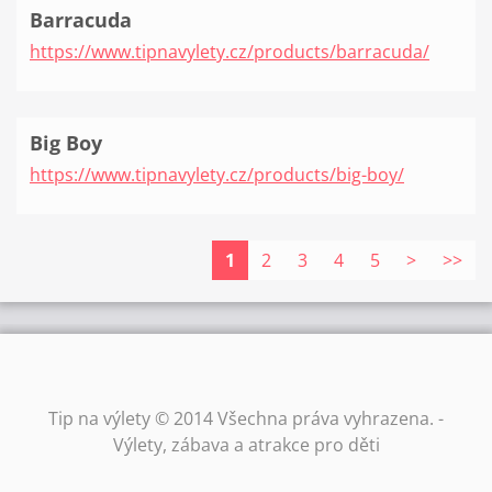
Barracuda
https://www.tipnavylety.cz/products/barracuda/
Big Boy
https://www.tipnavylety.cz/products/big-boy/
1
2
3
4
5
>
>>
Tip na výlety © 2014 Všechna práva vyhrazena. -
Výlety, zábava a atrakce pro děti