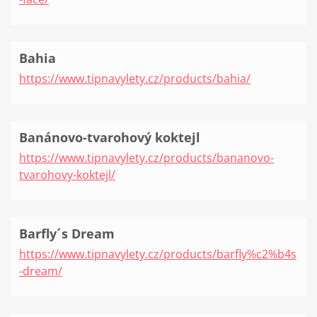
Bahia
https://www.tipnavylety.cz/products/bahia/
Banánovo-tvarohový koktejl
https://www.tipnavylety.cz/products/bananovo-
tvarohovy-koktejl/
Barfly´s Dream
https://www.tipnavylety.cz/products/barfly%c2%b4s
-dream/