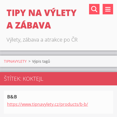
TIPY NA VÝLETY
A ZÁBAVA
Výlety, zábava a atrakce po ČR
TIPNAVYLETY
>
Výpis tagů
ŠTÍTEK: KOKTEJL
B&B
https://www.tipnavylety.cz/products/b-b/