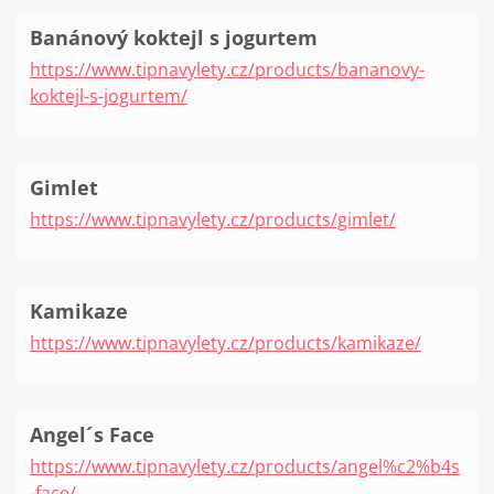
Banánový koktejl s jogurtem
https://www.tipnavylety.cz/products/bananovy-
koktejl-s-jogurtem/
Gimlet
https://www.tipnavylety.cz/products/gimlet/
Kamikaze
https://www.tipnavylety.cz/products/kamikaze/
Angel´s Face
https://www.tipnavylety.cz/products/angel%c2%b4s
-face/