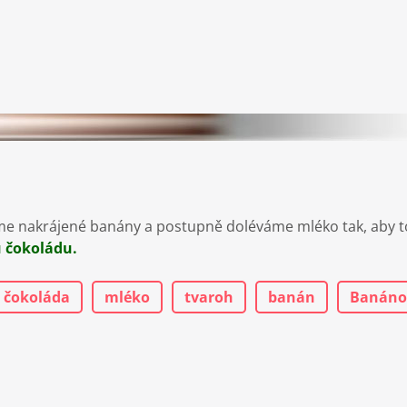
e nakrájené banány a postupně doléváme mléko tak, aby to
 čokoládu.
čokoláda
mléko
tvaroh
banán
Banánov