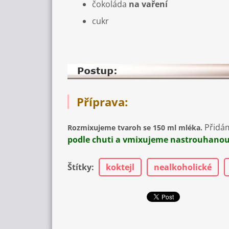
čokoláda
na vaření
cukr
Příprava:
Přidám
Rozmixujeme tvaroh se 150 ml mléka.
podle chuti a vmixujeme nastrouhanou
Štítky
:
koktejl
nealkoholické