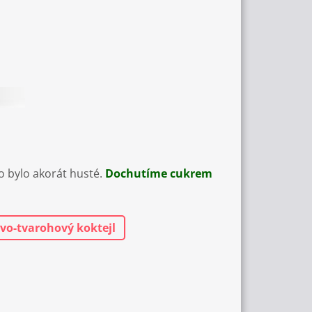
 bylo akorát husté.
Dochutíme cukrem
o-tvarohový koktejl