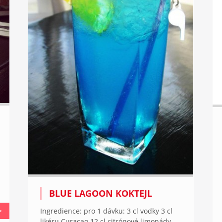
BLUE LAGOON KOKTEJL
>
Ingredience: pro 1 dávku: 3 cl vodky 3 cl
likéru Curaçao 12 cl citrónové limonády