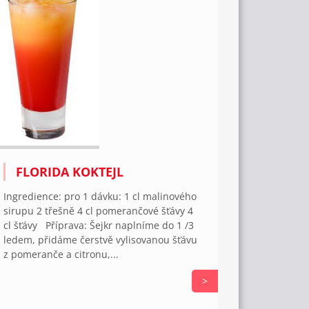
FLORIDA KOKTEJL
Ingredience: pro 1 dávku: 1 cl malinového
sirupu 2 třešně 4 cl pomerančové šťávy 4
cl šťávy Příprava: Šejkr naplníme do 1 /3
ledem, přidáme čerstvě vyli­sovanou šťávu
z pomeranče a citronu,...
>