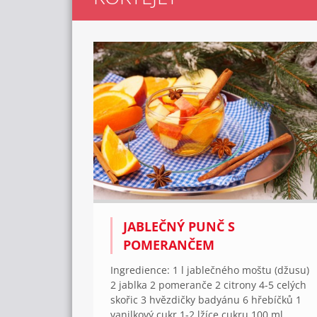
JABLEČNÝ PUNČ S
POMERANČEM
Ingredience: 1 l jablečného moštu (džusu)
2 jablka 2 pomeranče 2 citrony 4-5 celých
skořic 3 hvězdičky badyánu 6 hřebíčků 1
vanilkový cukr 1-2 lžíce cukru 100 ml