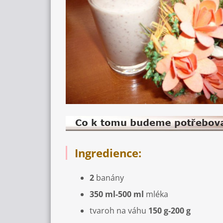
Ingredience:
2
banány
350 ml-500 ml
mléka
tvaroh na váhu
150 g-200 g