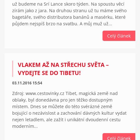
už budeme na Srí Lance skoro týden. Na spoustu věcí
zírám jako z jara. Na druhou stranu už tu máme svého
bagetáře, svého distributora banánů a masérku, které
půjdem nejspíš brzo na svatbu. A můj muž už...
Celý článek
VLAKEM AŽ NA STŘECHU SVĚTA –
VYDEJTE SE DO TIBETU!
03.11.2016 15:54
Zdroj: www.cestovinky.cz Tibet, magická země nad
oblaky, byl donedávna pro jen těžko dostupným
místem. Dnes se můžete do této svérázné země
bojující o nezávislost a zachování dávných kultur vydat
nejen letadlem, ale zažít i unikátní dvoudenní cestu
moderním...
Celý článek