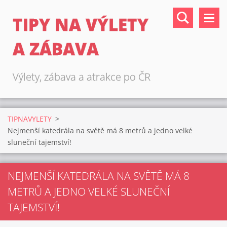
TIPY NA VÝLETY
A ZÁBAVA
Výlety, zábava a atrakce po ČR
TIPNAVYLETY
>
Nejmenší katedrála na světě má 8 metrů a jedno velké
sluneční tajemství!
NEJMENŠÍ KATEDRÁLA NA SVĚTĚ MÁ 8
METRŮ A JEDNO VELKÉ SLUNEČNÍ
TAJEMSTVÍ!