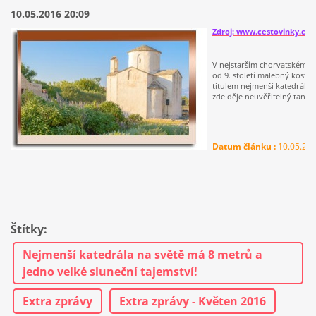
10.05.2016 20:09
Zdroj: www.cestovinky.cz
V nejstarším chorvatském kr
od 9. století malebný kostelí
titulem nejmenší katedrály n
zde děje neuvěřitelný tanec s
Datum článku :
10.05.20
Štítky
:
Nejmenší katedrála na světě má 8 metrů a
jedno velké sluneční tajemství!
Extra zprávy
Extra zprávy - Květen 2016