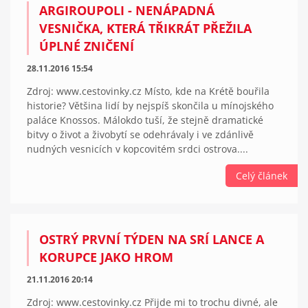
ARGIROUPOLI - NENÁPADNÁ
VESNIČKA, KTERÁ TŘIKRÁT PŘEŽILA
ÚPLNÉ ZNIČENÍ
28.11.2016 15:54
Zdroj: www.cestovinky.cz Místo, kde na Krétě bouřila
historie? Většina lidí by nejspíš skončila u mínojského
paláce Knossos. Málokdo tuší, že stejně dramatické
bitvy o život a živobytí se odehrávaly i ve zdánlivě
nudných vesnicích v kopcovitém srdci ostrova....
Celý článek
OSTRÝ PRVNÍ TÝDEN NA SRÍ LANCE A
KORUPCE JAKO HROM
21.11.2016 20:14
Zdroj: www.cestovinky.cz Přijde mi to trochu divné, ale