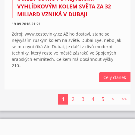
VYHLÍDKOVÝM KOLEM SVĚTA ZA 32
MILIARD VZNIKÁ V DUBAJI
19.09.2016 21:21
Zdroj: www.cestovinky.cz Až ho dostaví, stane se
nejvyšším ruským kolem na světě. Dubai Eye, nebo jak
se mu nyní říká Ain Dubai, je další z divů moderní
techniky, který roste ve městě zázraků ve Spojených
arabských emirátech. Celkem má dosáhnout výšky
210...
Celý článek
1
2
3
4
5
>
>>