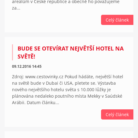
areálům v České republice a obecně ho považujeme
za...
Celý článek
BUDE SE OTEVÍRAT NEJVĚTŠÍ HOTEL NA
SVĚTĚ!
09.12.2016 14:45
Zdroj: www.cestovinky.cz Pokud hádáte, největší hotel
na světě bude v Dubai či USA, pletete se. Výstavba
nového největšího hotelu světa s 10.000 lůžky je
plánována nedaleko poutního místa Mekky v Saúdské
Arábii. Datum článku...
Celý článek