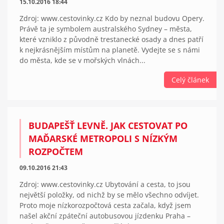
15.10.2016 18:44
Zdroj: www.cestovinky.cz Kdo by neznal budovu Opery.
Právě ta je symbolem australského Sydney – města,
které vzniklo z původně trestanecké osady a dnes patří
k nejkrásnějším místům na planetě. Vydejte se s námi
do města, kde se v mořských vlnách...
Celý článek
BUDAPEŠŤ LEVNĚ. JAK CESTOVAT PO
MAĎARSKÉ METROPOLI S NÍZKÝM
ROZPOČTEM
09.10.2016 21:43
Zdroj: www.cestovinky.cz Ubytování a cesta, to jsou
největší položky, od nichž by se mělo všechno odvíjet.
Proto moje nízkorozpočtová cesta začala, když jsem
našel akční zpáteční autobusovou jízdenku Praha –