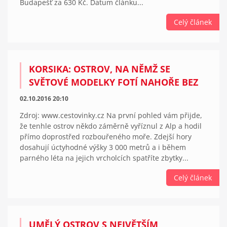
Budapešť za 630 Kč. Datum článku...
Celý článek
KORSIKA: OSTROV, NA NĚMŽ SE
SVĚTOVÉ MODELKY FOTÍ NAHOŘE BEZ
02.10.2016 20:10
Zdroj: www.cestovinky.cz Na první pohled vám přijde,
že tenhle ostrov někdo záměrně vyříznul z Alp a hodil
přímo doprostřed rozbouřeného moře. Zdejší hory
dosahují úctyhodné výšky 3 000 metrů a i během
parného léta na jejich vrcholcích spatříte zbytky...
Celý článek
UMĚLÝ OSTROV S NEJVĚTŠÍM