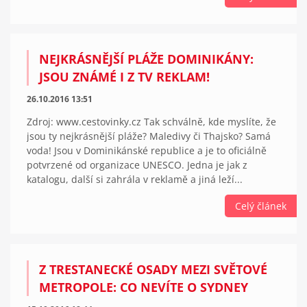
NEJKRÁSNĚJŠÍ PLÁŽE DOMINIKÁNY:
JSOU ZNÁMÉ I Z TV REKLAM!
26.10.2016 13:51
Zdroj: www.cestovinky.cz Tak schválně, kde myslíte, že
jsou ty nejkrásnější pláže? Maledivy či Thajsko? Samá
voda! Jsou v Dominikánské republice a je to oficiálně
potvrzené od organizace UNESCO. Jedna je jak z
katalogu, další si zahrála v reklamě a jiná leží...
Celý článek
Z TRESTANECKÉ OSADY MEZI SVĚTOVÉ
METROPOLE: CO NEVÍTE O SYDNEY