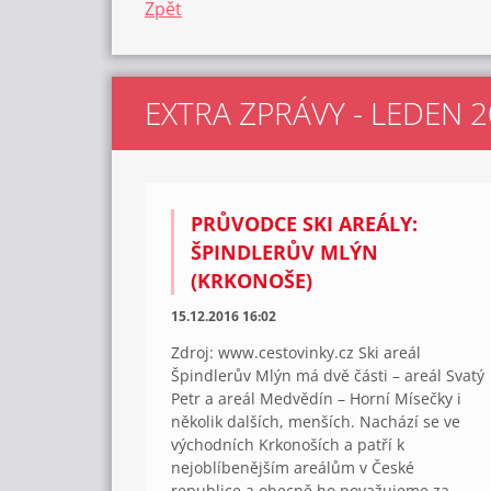
Zpět
EXTRA ZPRÁVY - LEDEN 2
PRŮVODCE SKI AREÁLY:
ŠPINDLERŮV MLÝN
(KRKONOŠE)
15.12.2016 16:02
Zdroj: www.cestovinky.cz Ski areál
Špindlerův Mlýn má dvě části – areál Svatý
Petr a areál Medvědín – Horní Mísečky i
několik dalších, menších. Nachází se ve
východních Krkonoších a patří k
nejoblíbenějším areálům v České
republice a obecně ho považujeme za...