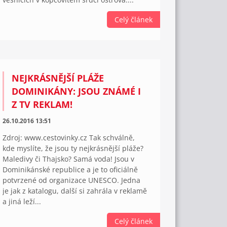
Celý článek
NEJKRÁSNĚJŠÍ PLÁŽE
DOMINIKÁNY: JSOU ZNÁMÉ I
Z TV REKLAM!
26.10.2016 13:51
Zdroj: www.cestovinky.cz Tak schválně,
kde myslíte, že jsou ty nejkrásnější pláže?
Maledivy či Thajsko? Samá voda! Jsou v
Dominikánské republice a je to oficiálně
potvrzené od organizace UNESCO. Jedna
je jak z katalogu, další si zahrála v reklamě
a jiná leží...
Celý článek