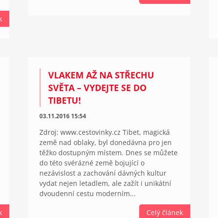
k
VLAKEM AŽ NA STŘECHU
SVĚTA – VYDEJTE SE DO
TIBETU!
03.11.2016 15:54
Zdroj: www.cestovinky.cz Tibet, magická
země nad oblaky, byl donedávna pro jen
těžko dostupným místem. Dnes se můžete
do této svérázné země bojující o
nezávislost a zachování dávných kultur
vydat nejen letadlem, ale zažít i unikátní
dvoudenní cestu moderním...
k
Celý článek