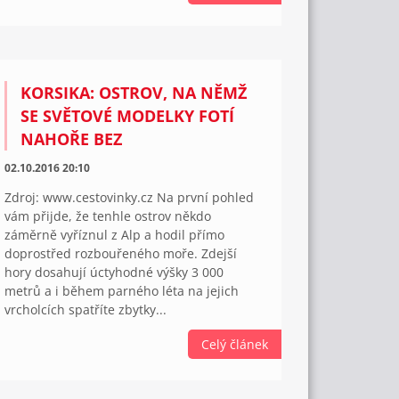
KORSIKA: OSTROV, NA NĚMŽ
SE SVĚTOVÉ MODELKY FOTÍ
NAHOŘE BEZ
02.10.2016 20:10
Zdroj: www.cestovinky.cz Na první pohled
vám přijde, že tenhle ostrov někdo
záměrně vyříznul z Alp a hodil přímo
doprostřed rozbouřeného moře. Zdejší
hory dosahují úctyhodné výšky 3 000
metrů a i během parného léta na jejich
vrcholcích spatříte zbytky...
Celý článek