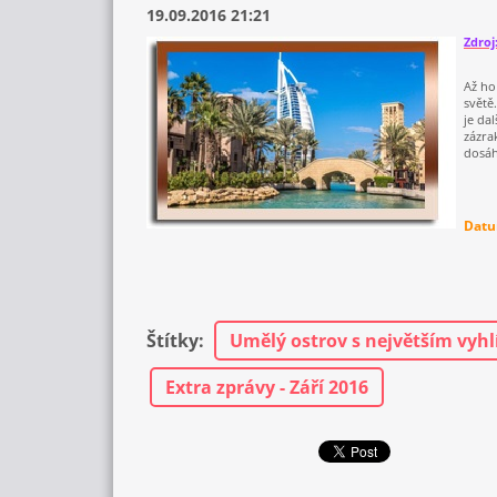
19.09.2016 21:21
Zdroj
Až ho
světě
je da
zázra
dosáh
Datu
Štítky
:
Umělý ostrov s největším vyhl
Extra zprávy - Září 2016