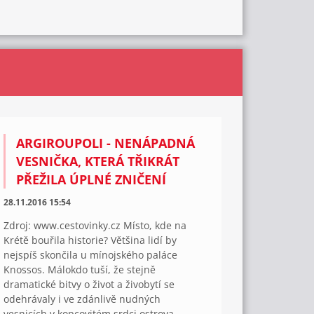
ARGIROUPOLI - NENÁPADNÁ
VESNIČKA, KTERÁ TŘIKRÁT
PŘEŽILA ÚPLNÉ ZNIČENÍ
28.11.2016 15:54
Zdroj: www.cestovinky.cz Místo, kde na
Krétě bouřila historie? Většina lidí by
nejspíš skončila u mínojského paláce
Knossos. Málokdo tuší, že stejně
dramatické bitvy o život a živobytí se
odehrávaly i ve zdánlivě nudných
vesnicích v kopcovitém srdci ostrova....