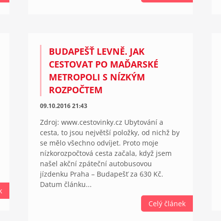
BUDAPEŠŤ LEVNĚ. JAK
CESTOVAT PO MAĎARSKÉ
METROPOLI S NÍZKÝM
ROZPOČTEM
09.10.2016 21:43
Zdroj: www.cestovinky.cz Ubytování a
cesta, to jsou největší položky, od nichž by
se mělo všechno odvíjet. Proto moje
nízkorozpočtová cesta začala, když jsem
našel akční zpáteční autobusovou
jízdenku Praha – Budapešť za 630 Kč.
Datum článku...
k
Celý článek