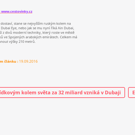
: www.cestovinky.cz
 dostaví, stane se nejvyšším ruským kolem na
. Dubai Eye, nebo jak se mu nyní říká Ain Dubai,
lší z divů moderní techniky, který roste ve městě
ků ve Spojených arabských emirátech. Celkem má
nout výšky 210 metrů.
m článku :
19.09.2016
ídkovým kolem světa za 32 miliard vzniká v Dubaji
E