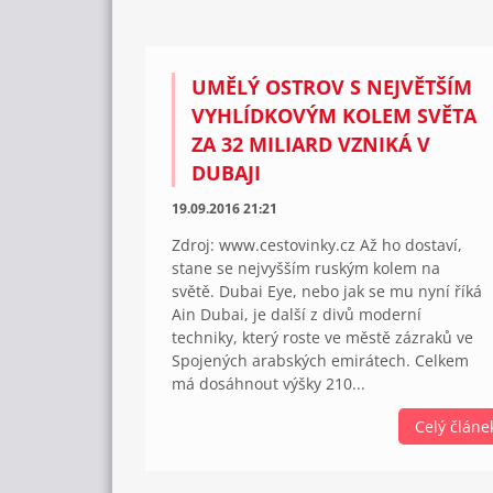
UMĚLÝ OSTROV S NEJVĚTŠÍM
VYHLÍDKOVÝM KOLEM SVĚTA
ZA 32 MILIARD VZNIKÁ V
DUBAJI
19.09.2016 21:21
Zdroj: www.cestovinky.cz Až ho dostaví,
stane se nejvyšším ruským kolem na
světě. Dubai Eye, nebo jak se mu nyní říká
Ain Dubai, je další z divů moderní
techniky, který roste ve městě zázraků ve
Spojených arabských emirátech. Celkem
má dosáhnout výšky 210...
Celý článe