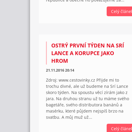
Celý článe
OSTRÝ PRVNÍ TÝDEN NA SRÍ
LANCE A KORUPCE JAKO
HROM
21.11.2016 20:14
Zdroj: www.cestovinky.cz Přijde mi to
trochu divné, ale už budeme na Srí Lance
skoro týden. Na spoustu věcí zírám jako z
jara. Na druhou stranu už tu máme svého
bagetáře, svého distributora banánů a
masérku, které půjdem nejspíš brzo na
svatbu. A můj muž už...
Celý článe