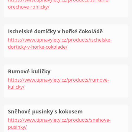
orechove-rohlicky/
Ischelské dortíčky v hořké čokoládě
https://www.tipnavylety.cz/products/ischelske-
dorticky-v-horke-cokolade/
Rumové kuličky
https://www.tipnavylety.cz/products/rumove-
kulicky/
Sněhové pusinky s kokosem
https://www.tipnavylety.cz/products/snehove-
pusinky/