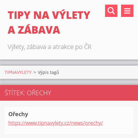
TIPY NA VÝLETY
A ZÁBAVA
Výlety, zábava a atrakce po ČR
TIPNAVYLETY
>
Výpis tagů
ŠTÍTEK: OŘECHY
Ořechy
https://www.tipnavylety.cz/news/orechy/