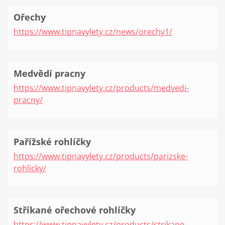
Ořechy
https://www.tipnavylety.cz/news/orechy1/
Medvědí pracny
https://www.tipnavylety.cz/products/medvedi-
pracny/
Pařížské rohlíčky
https://www.tipnavylety.cz/products/parizske-
rohlicky/
Stříkané ořechové rohlíčky
https://www.tipnavylety.cz/products/strikane-