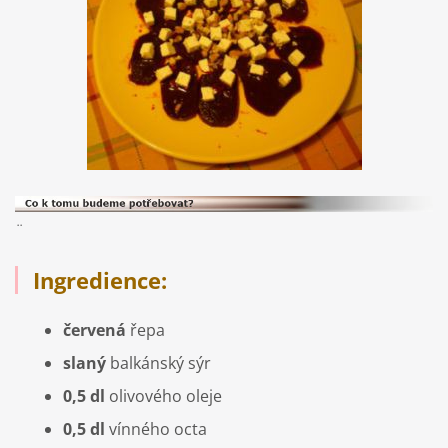
¨
Ingredience:
červená
řepa
slaný
balkánský sýr
0,5 dl
olivového oleje
0,5 dl
vínného octa