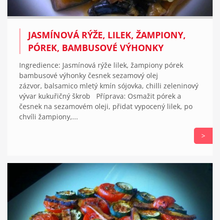
JASMÍNOVÁ RÝŽE, LILEK, ŽAMPIONY,
PÓREK, BAMBUSOVÉ VÝHONKY
Ingredience: Jasmínová rýže lilek, žampiony pórek
bambusové výhonky česnek sezamový olej
zázvor, balsamico mletý kmín sójovka, chilli zeleninový
vývar kukuřičný škrob Příprava: Osmažit pórek a
česnek na sezamovém oleji, přidat vypocený lilek, po
chvíli žampiony,...
>