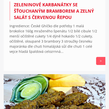
ZELENINOVÉ KARBANÁTKY SE
ŠŤOUCHANÝM BRAMBOREM A ZELNÝ
SALÁT S ČERVENOU ŘEPOU
Ingredience: České Ghíčko dle potřeby 1 malá
brokolice 160g mraženého špenátu 1/2 bílé cibule 1/2
menší očištěné cukety 1/4 dýně hokaido 1/2 cukety,
očištěné, oloupané 3 brambory 3 stroužky česneku
majoránka dle chuti himalájská sůl dle chuti 1 celé
vejce hladá špaldová celozrnná...
>