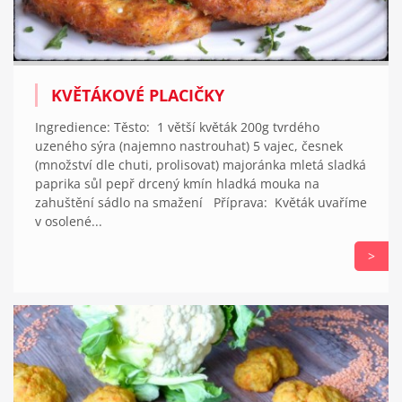
KVĚTÁKOVÉ PLACIČKY
Ingredience: Těsto: 1 větší květák 200g tvrdého
uzeného sýra (najemno nastrouhat) 5 vajec, česnek
(množství dle chuti, prolisovat) majoránka mletá sladká
paprika sůl pepř drcený kmín hladká mouka na
zahuštění sádlo na smažení Příprava: Květák uvaříme
v osolené...
>