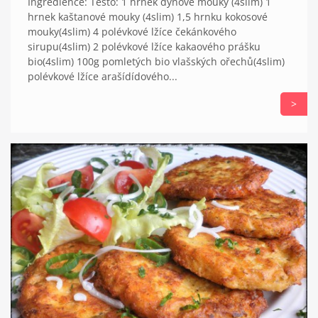
Ingredience: Těsto: 1 hrnek dýňové mouky (4slim) 1
hrnek kaštanové mouky (4slim) 1,5 hrnku kokosové
mouky(4slim) 4 polévkové lžíce čekánkového
sirupu(4slim) 2 polévkové lžíce kakaového prášku
bio(4slim) 100g pomletých bio vlašských ořechů(4slim)
polévkové lžíce arašídídového...
>