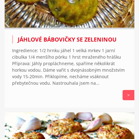
JÁHLOVÉ BÁBOVIČKY SE ZELENINOU
Ingredience: 1/2 hrnku jáhel 1 velká mrkev 1 jarní
cibulka 1/4 menšího pórku 1 hrst mraženého hrášku
Příprava: Jáhly propláchneme, spaříme několikrát
horkou vodou. Dáme vařit s dvojnásobným množstvím
vody 15-20min. Přiklopíme, necháme vsáknout
přebytečnou vodu. Nastrouhala jsem na...
>