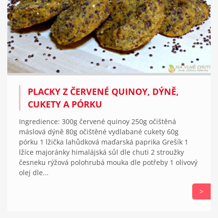
PLACKY Z ČERVENÉ QUINOY, DÝNĚ,
CUKETY A PÓRKU
Ingredience: 300g červené quinoy 250g očištěná
máslová dýně 80g očištěné vydlabané cukety 60g
pórku 1 lžička lahůdková maďarská paprika Grešík 1
lžíce majoránky himalájská sůl dle chuti 2 stroužky
česneku rýžová polohrubá mouka dle potřeby 1 olivový
olej dle...
>