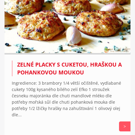
ZELNÉ PLACKY S CUKETOU, HRAŠKOU A
POHANKOVOU MOUKOU
Ingredience: 3 brambory 1/4 větší očištěné, vydlabané
cukety 100g kysaného bílého zelí Efko 1 stroužek
česneku majoránka dle chuti mandlové mléko dle
potřeby mořská sůl dle chuti pohanková mouka dle
potřeby 1/2 lžičky hrašky na zahušťování 1 olivový olej
dle...
>