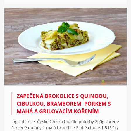
ZAPEČENÁ BROKOLICE S QUINOOU,
CIBULKOU, BRAMBOREM, PÓRKEM S
MAHÁ A GRILOVACÍM KOŘENÍM
Ingredience: České Ghíčko bio dle potřeby 200g vařené
červené quinoy 1 malá brokolice 2 bílé cibule 1,5 lžičky