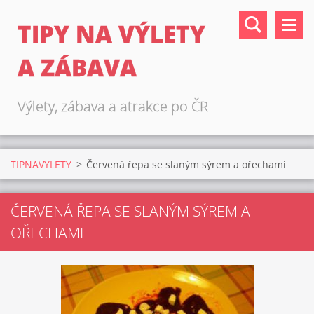
TIPY NA VÝLETY
A ZÁBAVA
Výlety, zábava a atrakce po ČR
TIPNAVYLETY
>
Červená řepa se slaným sýrem a ořechami
ČERVENÁ ŘEPA SE SLANÝM SÝREM A
OŘECHAMI