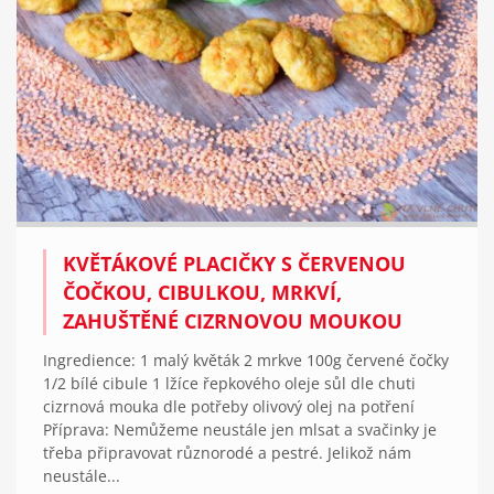
KVĚTÁKOVÉ PLACIČKY S ČERVENOU
ČOČKOU, CIBULKOU, MRKVÍ,
ZAHUŠTĚNÉ CIZRNOVOU MOUKOU
Ingredience: 1 malý květák 2 mrkve 100g červené čočky
1/2 bílé cibule 1 lžíce řepkového oleje sůl dle chuti
cizrnová mouka dle potřeby olivový olej na potření
Příprava: Nemůžeme neustále jen mlsat a svačinky je
třeba připravovat různorodé a pestré. Jelikož nám
neustále...