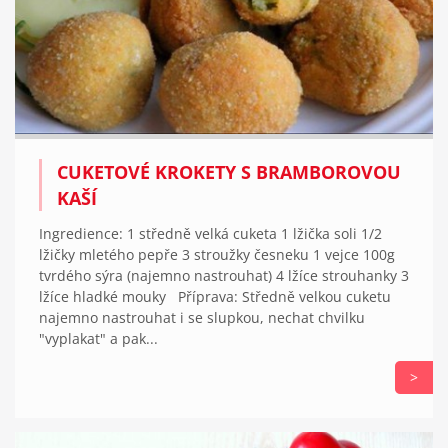
CUKETOVÉ KROKETY S BRAMBOROVOU
KAŠÍ
Ingredience: 1 středně velká cuketa 1 lžička soli 1/2
lžičky mletého pepře 3 stroužky česneku 1 vejce 100g
tvrdého sýra (najemno nastrouhat) 4 lžíce strouhanky 3
lžíce hladké mouky Příprava: Středně velkou cuketu
najemno nastrouhat i se slupkou, nechat chvilku
"vyplakat" a pak...
>