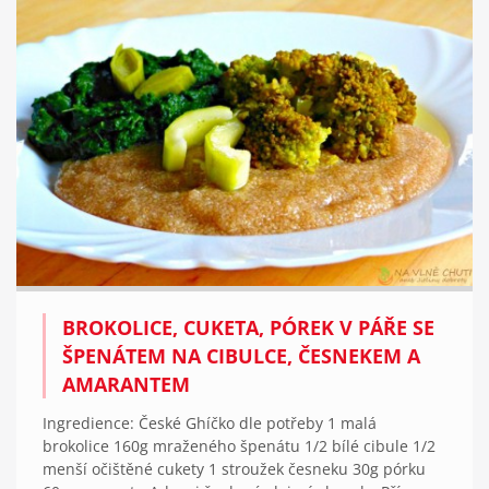
BROKOLICE, CUKETA, PÓREK V PÁŘE SE
ŠPENÁTEM NA CIBULCE, ČESNEKEM A
AMARANTEM
Ingredience: České Ghíčko dle potřeby 1 malá
brokolice 160g mraženého špenátu 1/2 bílé cibule 1/2
menší očištěné cukety 1 stroužek česneku 30g pórku