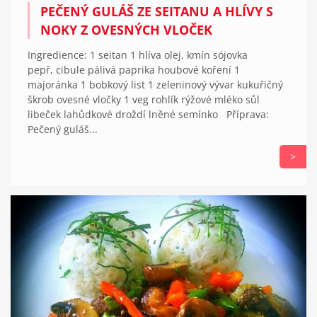
PEČENÝ GULÁŠ ZE SEITANU A HLÍVY S
NOKY Z OVESNÝCH VLOČEK
Ingredience: 1 seitan 1 hlíva olej, kmín sójovka
pepř, cibule pálivá paprika houbové koření 1
majoránka 1 bobkový list 1 zeleninový vývar kukuřičný
škrob ovesné vločky 1 veg rohlík rýžové mléko sůl
libeček lahůdkové droždí lněné semínko Příprava:
Pečený guláš...
>