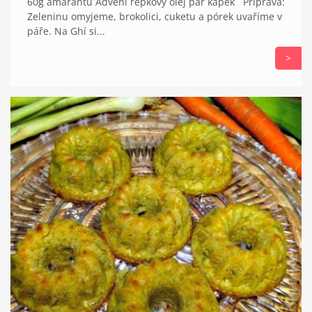
60g amarantu Adveni řepkový olej pár kapek Příprava:
Zeleninu omyjeme, brokolici, cuketu a pórek uvaříme v
páře. Na Ghí si...
>