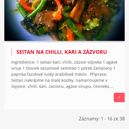
SEITAN NA CHILLI, KARI A ZÁZVORU
Ingredience: 1 seitan kari, chilli, zázvor sójovka 1 agáve
sirup 1 česnek sezamové semínko 1 pórek žampiony 1
paprika fazolové lusky arašídové máslo Příprava:
Seitan nakrájíme na malé kostky, namarinujeme v
śojovce, chilli, kari, zázvoru, agáve sirupu, česneku,...
>
Záznamy: 1 - 16 ze 38