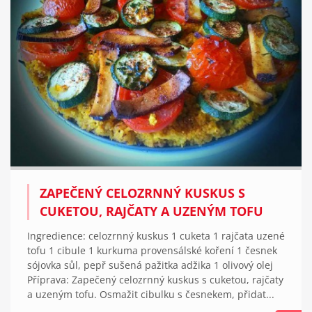
ZAPEČENÝ CELOZRNNÝ KUSKUS S
CUKETOU, RAJČATY A UZENÝM TOFU
Ingredience: celozrnný kuskus 1 cuketa 1 rajčata uzené
tofu 1 cibule 1 kurkuma provensálské koření 1 česnek
sójovka sůl, pepř sušená pažitka adžika 1 olivový olej
Příprava: Zapečený celozrnný kuskus s cuketou, rajčaty
a uzeným tofu. Osmažit cibulku s česnekem, přidat...