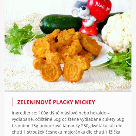
ZELENINOVÉ PLACKY MICKEY
Ingredience: 100g dýně máslové nebo hokaido –
vydlabané, očištěné 50g očištěné vydlabané cukety 50g
brambor 15g pohankové lámanky 250g květáku sůl dle
chuti 1 stroužek česneku majoránka dle chuti 1 lžička