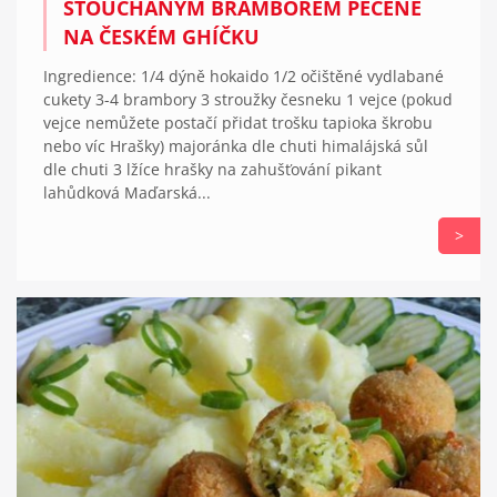
ŠŤOUCHANÝM BRAMBOREM PEČENÉ
NA ČESKÉM GHÍČKU
Ingredience: 1/4 dýně hokaido 1/2 očištěné vydlabané
cukety 3-4 brambory 3 stroužky česneku 1 vejce (pokud
vejce nemůžete postačí přidat trošku tapioka škrobu
nebo víc Hrašky) majoránka dle chuti himalájská sůl
dle chuti 3 lžíce hrašky na zahušťování pikant
lahůdková Maďarská...
>