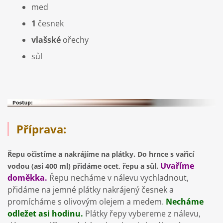
med
1
česnek
vlašské
ořechy
sůl
Příprava:
Řepu očistíme a nakrájíme na plátky. Do hrnce s vařicí
Uvaříme
vodou (asi 400 ml) přidáme ocet, řepu a sůl.
doměkka.
Řepu necháme v nálevu vychladnout,
přidáme na jemné plátky nakrájený česnek a
promícháme s olivovým olejem a medem.
Necháme
odležet asi hodinu.
Plátky řepy vybereme z nálevu,