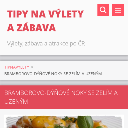
TIPY NA VÝLETY
A ZÁBAVA
Výlety, zábava a atrakce po ČR
TIPNAVYLETY
>
BRAMBOROVO-DÝŇOVÉ NOKY SE ZELÍM A UZENÝM
BRAMBOROVO-DÝŇOVÉ NOKY SE ZELÍM A
UZENÝM