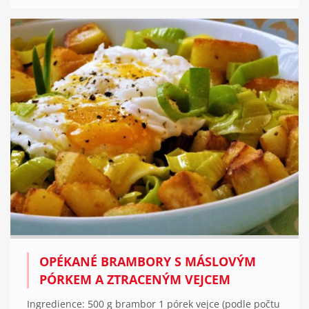
OPÉKANÉ BRAMBORY S MÁSLOVÝM
PÓRKEM A ZTRACENÝM VEJCEM
Ingredience: 500 g brambor 1 pórek vejce (podle počtu