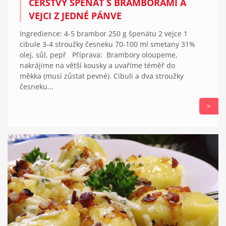
ČERSTVÝ ŠPENÁT S BRAMBORAMI A
VEJCI Z JEDNÉ PÁNVE
Ingredience: 4-5 brambor 250 g špenátu 2 vejce 1
cibule 3-4 stroužky česneku 70-100 ml smetany 31%
olej, sůl, pepř Příprava: Brambory oloupeme,
nakrájíme na větší kousky a uvaříme téměř do
měkka (musí zůstat pevné). Cibuli a dva stroužky
česneku...
>