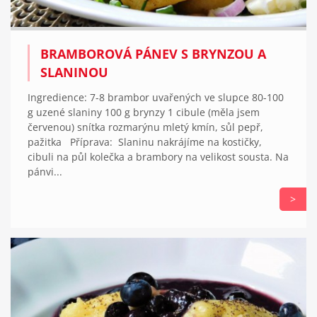
BRAMBOROVÁ PÁNEV S BRYNZOU A
SLANINOU
Ingredience: 7-8 brambor uvařených ve slupce 80-100
g uzené slaniny 100 g brynzy 1 cibule (měla jsem
červenou) snítka rozmarýnu mletý kmín, sůl pepř,
pažitka Příprava: Slaninu nakrájíme na kostičky,
cibuli na půl kolečka a brambory na velikost sousta. Na
pánvi...
>