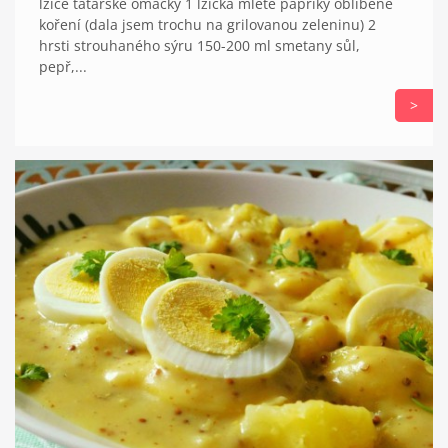
lžíce tatarské omáčky 1 lžička mleté papriky oblíbené
koření (dala jsem trochu na grilovanou zeleninu) 2
hrsti strouhaného sýru 150-200 ml smetany sůl,
pepř,...
>