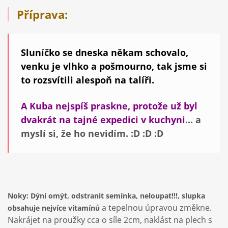
Příprava:
Sluníčko se dneska někam schovalo,
venku je vlhko a pošmourno, tak jsme si
to rozsvítili alespoň na talíři.
A Kuba nejspíš praskne, protože už byl
dvakrát na tajné expedici v kuchyni
... a
myslí si, že ho nevidím. :D :D :D
Noky: Dýni omýt, odstranit semínka, neloupat!!!, slupka
a tepelnou úpravou změkne.
obsahuje nejvíce vitamínů
Nakrájet na proužky cca o síle 2cm, naklást na plech s