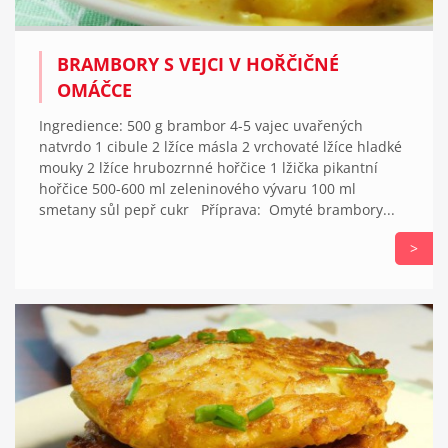
BRAMBORY S VEJCI V HOŘČIČNÉ
OMÁČCE
Ingredience: 500 g brambor 4-5 vajec uvařených
natvrdo 1 cibule 2 lžíce másla 2 vrchovaté lžíce hladké
mouky 2 lžíce hrubozrnné hořčice 1 lžička pikantní
hořčice 500-600 ml zeleninového vývaru 100 ml
smetany sůl pepř cukr Příprava: Omyté brambory...
>