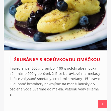
ŠKUBÁNKY S BORŮVKOVOU OMÁČKOU
Ingredience: 500 g brambor 100 g polohrubé mouky
sůl, máslo 200 g borůvek 2 lžíce borůvkové marmelády
1 lžíce zakysané smetany, cca 1 ml smetany Příprava:
Oloupané brambory nakrájíme na menší kousky a v
osolené vodě uvaříme do měkka. Většinu vody slijeme
a...
>