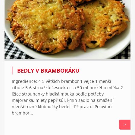
BEDLY V BRAMBORÁKU
Ingredience: 4-5 větších brambor 1 vejce 1 menší
cibule 5-6 stroužků česneku cca 50 ml horkého mléka 2
lžíce strouhanky hladká mouka podle potřeby
majoránka, mletý pepř sůl, kmín sádlo na smažení
menší rovné kloboučky bedel Příprava: Polovinu
brambor...
>