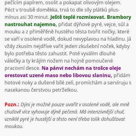
pečícím papírem, osolit a pokapat olivovým olejem.
Péct v troubě doměkka, trvá to dle síly plátků plus-
mínus asi 30 minut.
Ještě teplé rozmixovat. Brambory
nastrouhat najemno,
přidat dýňové pyré, vejce, sůl a
mouku a z přiměřěně hustého těsta tvořit nočky, které
se vaří v osolené vodě, dokud nevyplavou na hladinu. Já
vždy zkusím nejdříve vařit jeden zkušební noček, kdyby
bylo potřeba těsto zahustit. Poté vyválím dlouhé
válečky a ty krájím nožem na hojně pomoučené
pracovní desce.
Na pánvi nechám na trošce oleje
orestovat uzené maso nebo libovou slaninu,
přidám
hotové noky a dušené bílé zelí, promíchám a servíruju s
nasekanou čerstvou petrželkou.
Pozn.:
Dýni je možné pouze uvařit v osolené vodě, ale mně
chuťově více vyhovuje dýně pečená. Má intenzivnější chuť,
vzniklé pyré je hustější a těsto není třeba tolik dohušťovat
moukou.