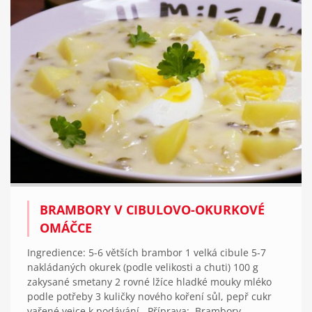
BRAMBORY V CIBULOVO-OKURKOVÉ
OMÁČCE
Ingredience: 5-6 větších brambor 1 velká cibule 5-7
nakládaných okurek (podle velikosti a chuti) 100 g
zakysané smetany 2 rovné lžíce hladké mouky mléko
podle potřeby 3 kuličky nového koření sůl, pepř cukr
vařené vejce k podávání Příprava: Brambory