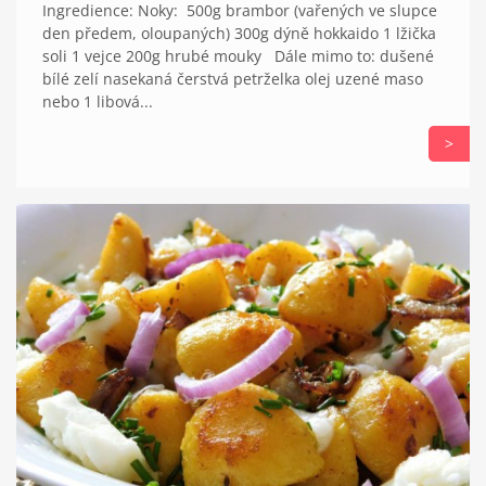
Ingredience: Noky: 500g brambor (vařených ve slupce
den předem, oloupaných) 300g dýně hokkaido 1 lžička
soli 1 vejce 200g hrubé mouky Dále mimo to: dušené
bílé zelí nasekaná čerstvá petrželka olej uzené maso
nebo 1 libová...
>