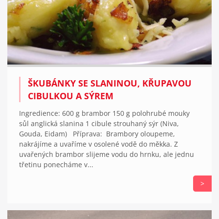
ŠKUBÁNKY SE SLANINOU, KŘUPAVOU
CIBULKOU A SÝREM
Ingredience: 600 g brambor 150 g polohrubé mouky
sůl anglická slanina 1 cibule strouhaný sýr (Niva,
Gouda, Eidam) Příprava: Brambory oloupeme,
nakrájíme a uvaříme v osolené vodě do měkka. Z
uvařených brambor slijeme vodu do hrnku, ale jednu
třetinu ponecháme v...
>