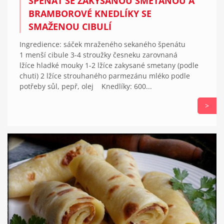
ŠPENÁT SE ZAKYSANOU SMETANOU A
BRAMBOROVÉ KNEDLÍKY SE
SMAŽENOU CIBULÍ
Ingredience: sáček mraženého sekaného špenátu
1 menší cibule 3-4 stroužky česneku zarovnaná
lžíce hladké mouky 1-2 lžíce zakysané smetany (podle
chuti) 2 lžíce strouhaného parmezánu mléko podle
potřeby sůl, pepř, olej Knedlíky: 600...
>