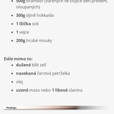
500g
brambor (vařených ve slupce den předem,
oloupaných)
300g
dýně hokkaido
1 lžička
soli
1
vejce
200g
hrubé mouky
Dále mimo to:
dušené
bílé zelí
nasekaná
čerstvá petrželka
olej
uzené
maso nebo
1 libová
slanina