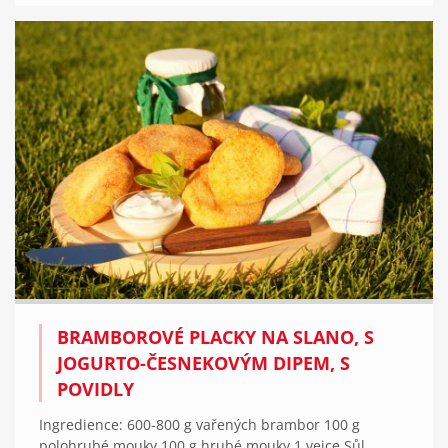
BRAMBOROVÉ PLACKY NA SLANO, S
JOGURTO-ČESNEKOVÝM DIPEM, S
POVIDLY
Ingredience: 600-800 g vařených brambor 100 g
polohrubé mouky 100 g hrubé mouky 1 vejce Sůl