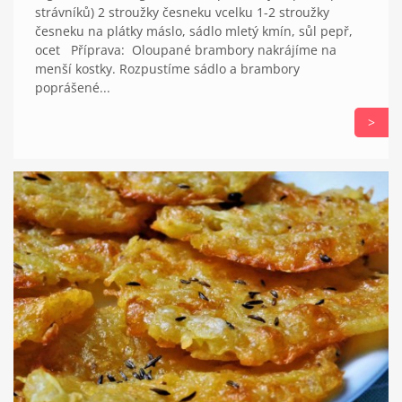
strávníků) 2 stroužky česneku vcelku 1-2 stroužky
česneku na plátky máslo, sádlo mletý kmín, sůl pepř,
ocet Příprava: Oloupané brambory nakrájíme na
menší kostky. Rozpustíme sádlo a brambory
poprášené...
>