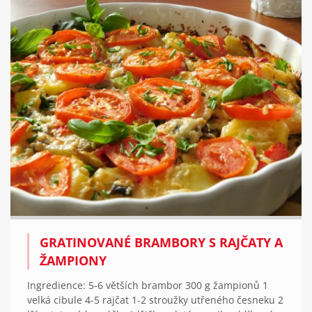
GRATINOVANÉ BRAMBORY S RAJČATY A
ŽAMPIONY
Ingredience: 5-6 větších brambor 300 g žampionů 1
velká cibule 4-5 rajčat 1-2 stroužky utřeného česneku 2