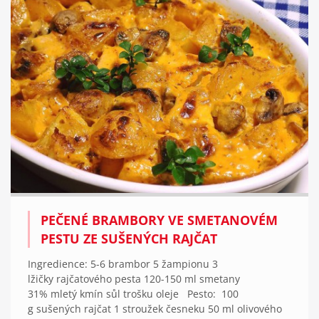
PEČENÉ BRAMBORY VE SMETANOVÉM
PESTU ZE SUŠENÝCH RAJČAT
Ingredience: 5-6 brambor 5 žampionu 3
lžičky rajčatového pesta 120-150 ml smetany
31% mletý kmín sůl trošku oleje Pesto: 100
g sušených rajčat 1 stroužek česneku 50 ml olivového