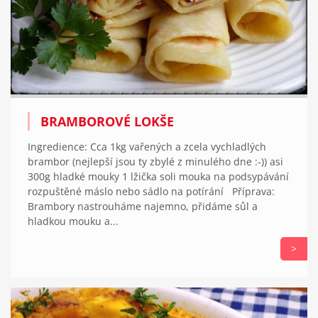
BRAMBOROVÉ LOKŠE
Ingredience: Cca 1kg vařených a zcela vychladlých
brambor (nejlepší jsou ty zbylé z minulého dne :-)) asi
300g hladké mouky 1 lžička soli mouka na podsypávání
rozpuštěné máslo nebo sádlo na potírání Příprava:
Brambory nastrouháme najemno, přidáme sůl a
hladkou mouku a...
>