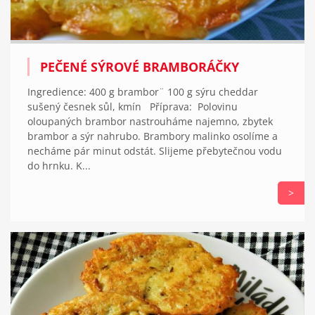
PEČENÉ SÝROVÉ BRAMBORÁČKY
Ingredience: 400 g brambor¨ 100 g sýru cheddar
sušený česnek sůl, kmín Příprava: Polovinu
oloupaných brambor nastrouháme najemno, zbytek
brambor a sýr nahrubo. Brambory malinko osolíme a
necháme pár minut odstát. Slijeme přebytečnou vodu
do hrnku. K...
>