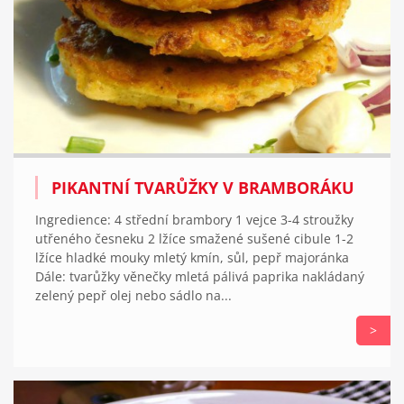
PIKANTNÍ TVARŮŽKY V BRAMBORÁKU
Ingredience: 4 střední brambory 1 vejce 3-4 stroužky
utřeného česneku 2 lžíce smažené sušené cibule 1-2
lžíce hladké mouky mletý kmín, sůl, pepř majoránka
Dále: tvarůžky věnečky mletá pálivá paprika nakládaný
zelený pepř olej nebo sádlo na...
>