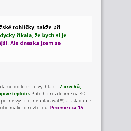
ské rohlíčky, takže při
ycky říkala, že bych si je
jší. Ale dneska jsem se
dáme do lednice vychladit.
Z ořechů,
jové teplotě.
Poté ho rozdělíme na 40
pěkně vysoké, neuplácávat!!!) a ukládáme
roubě maličko roztečou.
Pečeme cca 15