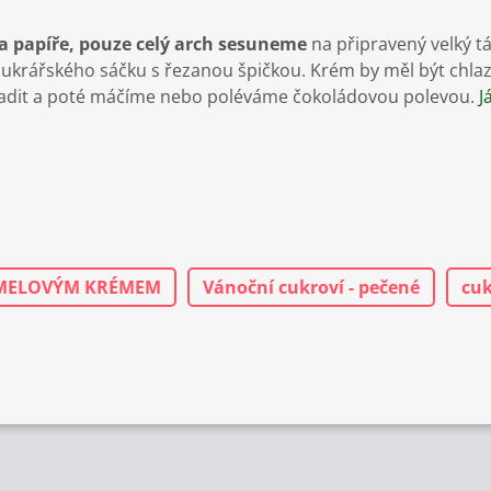
a papíře, pouze celý arch sesuneme
na připravený velký tá
krářského sáčku s řezanou špičkou. Krém by měl být chlaze
chladit a poté máčíme nebo poléváme čokoládovou polevou.
J
AMELOVÝM KRÉMEM
Vánoční cukroví - pečené
cuk