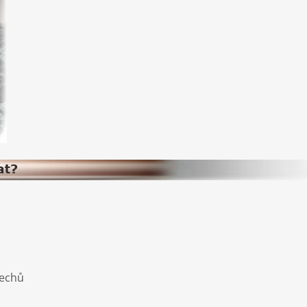
řechů