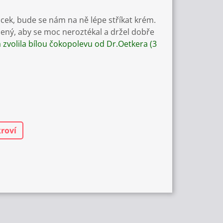
cek, bude se nám na ně lépe stříkat krém.
ný, aby se moc neroztékal a držel dobře
á zvolila bílou čokopolevu od Dr.Oetkera (3
roví