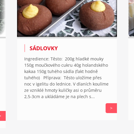
SÁDLOVKY
Ingredience: Těsto: 200g hladké mouky
150g moučkového cukru 40g holandského
kakaa 150g tuhého sádla (fakt hodně
tuhého) Příprava: Těsto uložíme přes
noc v igelitu do lednice. V dlaních koulíme
ze vzniklé hmoty kuličky asi o průměru
2,5-3cm a ukládáme je na plech s...
>
>