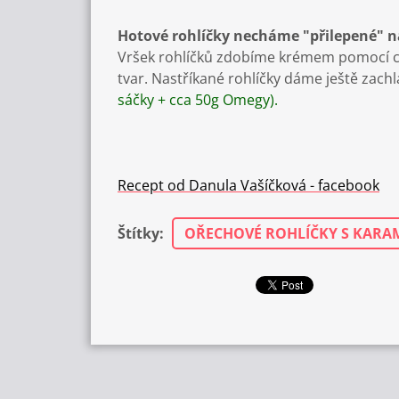
Hotové rohlíčky necháme "přilepené" n
Vršek rohlíčků zdobíme krémem pomocí cu
tvar. Nastříkané rohlíčky dáme ještě za
sáčky + cca 50g Omegy).
Recept od Danula Vašíčková - facebook
Štítky
:
OŘECHOVÉ ROHLÍČKY S KAR