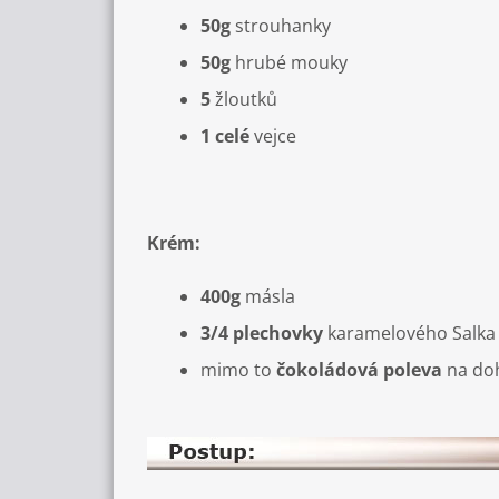
50g
strouhanky
50g
hrubé mouky
5
žloutků
1 celé
vejce
Krém:
400g
másla
3/4 plechovky
karamelového Salka
mimo to
čokoládová poleva
na do