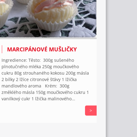
MARCIPÁNOVÉ MUŠLIČKY
Ingredience: Těsto: 300g sušeného
plnotučného mléka 250g moučkového
cukru 80g strouhaného kokosu 200g másla
2 bílky 2 lžíce citronové šťávy 1 lžička
mandlového aroma Krém: 300g
změklého másla 150g moučkového cukru 1
vanilkový cukr 1 lžička malinového...
>