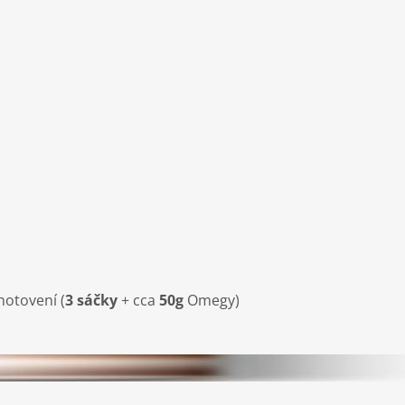
hotovení (
3 sáčky
+ cca
50g
Omegy)