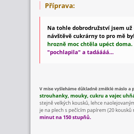
Příprava:
Na tohle dobrodružství jsem už 
návštěvě cukrárny to pro mě byl
hrozně moc chtěla upéct doma.
"pochlapila" a tadáááá...
V míse vyšleháme důkladně změklé máslo a p
strouhanky, mouky, cukru a vajec uhňá
stejně velkých kousků, lehce naolejovaný
je na plech s pečícím papírem (20 kousků 
minut na 150 stupňů.