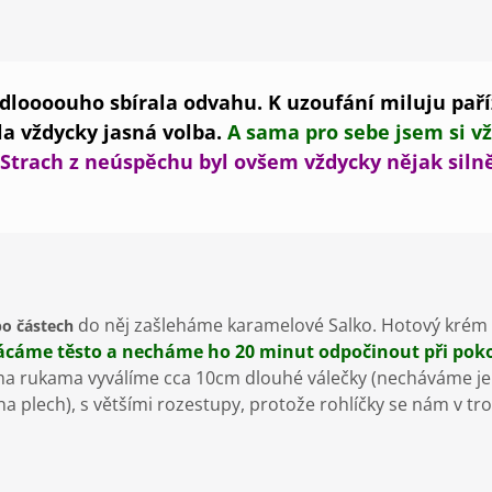
dloooouho sbírala odvahu. K uzoufání miluju paříž
a vždycky jasná volba.
A sama pro sebe jsem si vžd
Strach z neúspěchu byl ovšem vždycky nějak silně
do něj zašleháme karamelové Salko. Hotový krém 
o částech
cáme těsto a necháme ho 20 minut odpočinout při poko
ma rukama vyválíme cca 10cm dlouhé válečky (necháváme je 
na plech), s většími rozestupy, protože rohlíčky se nám v t