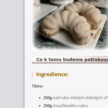
Ingredience:
Těsto:
250g
nahrubo mletých vlašských o
250g
moučkového cukru