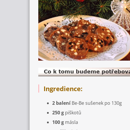
Ingredience:
2 balení
Be-Be sušenek po 130g
250 g
piškotů
100 g
másla