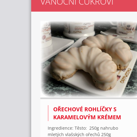
VÁNOČNÍ CUKROVÍ
OŘECHOVÉ ROHLÍČKY S
KARAMELOVÝM KRÉMEM
Ingredience: Těsto: 250g nahrubo
mletých vlašských ořechů 250g