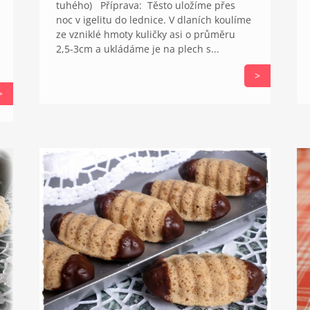
tuhého) Příprava: Těsto uložíme přes
noc v igelitu do lednice. V dlaních koulíme
ze vzniklé hmoty kuličky asi o průměru
2,5-3cm a ukládáme je na plech s...
>
>