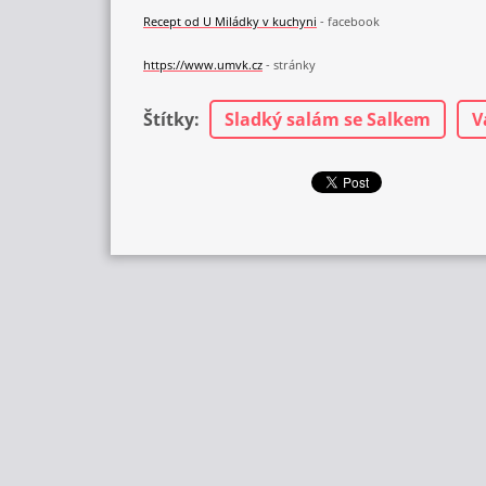
Recept od
U Miládky v kuchyni
- facebook
https://www.umvk.cz
- stránky
Štítky
:
Sladký salám se Salkem
V