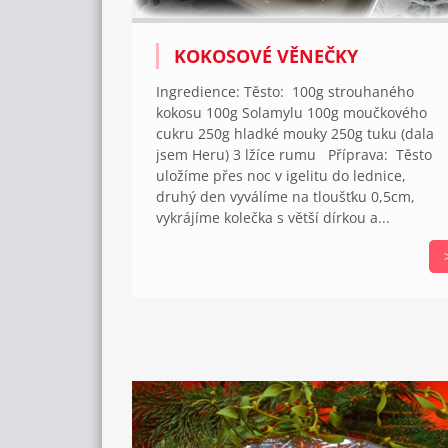
KOKOSOVÉ VĚNEČKY
Ingredience: Těsto: 100g strouhaného
kokosu 100g Solamylu 100g moučkového
cukru 250g hladké mouky 250g tuku (dala
jsem Heru) 3 lžíce rumu Příprava: Těsto
uložíme přes noc v igelitu do lednice,
druhý den vyválíme na tloušťku 0,5cm,
vykrájíme kolečka s větší dírkou a...