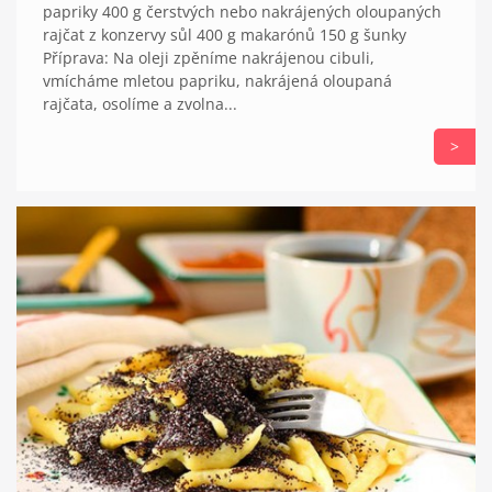
papriky 400 g čerstvých nebo nakrájených oloupaných
rajčat z konzervy sůl 400 g makarónů 150 g šunky
Příprava: Na oleji zpěníme nakrájenou cibuli,
vmícháme mletou papriku, nakrájená oloupaná
rajčata, osolíme a zvolna...
>