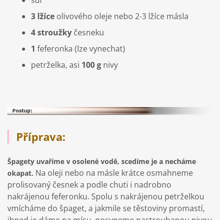
sůl
3 lžíce
olivového oleje nebo 2-3 lžíce másla
4 stroužky
česneku
1
feferonka (lze vynechat)
petrželka, asi
100 g
nivy
Příprava:
Špagety uvaříme v osolené vodě, scedíme je a necháme
Na oleji nebo na másle krátce osmahneme
okapat.
prolisovaný česnek a podle chuti i nadrobno
nakrájenou feferonku. Spolu s nakrájenou petrželkou
vmícháme do špaget, a jakmile se těstoviny promastí,