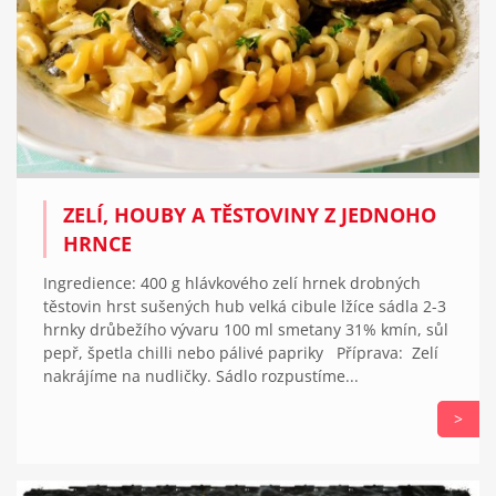
ZELÍ, HOUBY A TĚSTOVINY Z JEDNOHO
HRNCE
Ingredience: 400 g hlávkového zelí hrnek drobných
těstovin hrst sušených hub velká cibule lžíce sádla 2-3
hrnky drůbežího vývaru 100 ml smetany 31% kmín, sůl
pepř, špetla chilli nebo pálivé papriky Příprava: Zelí
nakrájíme na nudličky. Sádlo rozpustíme...
>