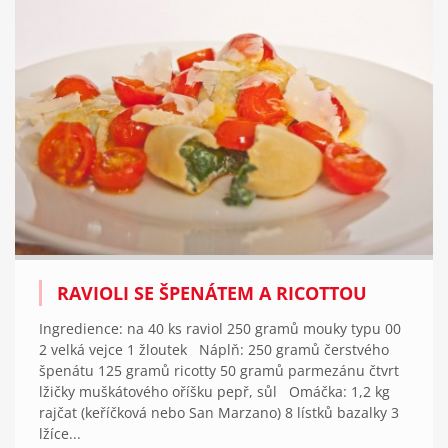
RAVIOLI SE ŠPENÁTEM A RICOTTOU
Ingredience: na 40 ks raviol 250 gramů mouky typu 00
2 velká vejce 1 žloutek Náplň: 250 gramů čerstvého
špenátu 125 gramů ricotty 50 gramů parmezánu čtvrt
lžičky muškátového oříšku pepř, sůl Omáčka: 1,2 kg
rajčat (keříčková nebo San Marzano) 8 lístků bazalky 3
lžíce...