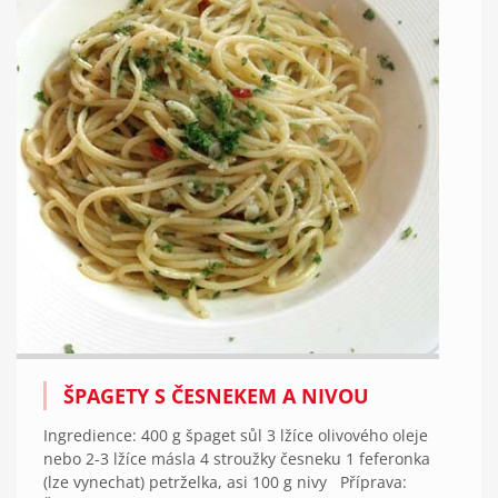
ŠPAGETY S ČESNEKEM A NIVOU
Ingredience: 400 g špaget sůl 3 lžíce olivového oleje
nebo 2-3 lžíce másla 4 stroužky česneku 1 feferonka
(lze vynechat) petrželka, asi 100 g nivy Příprava: