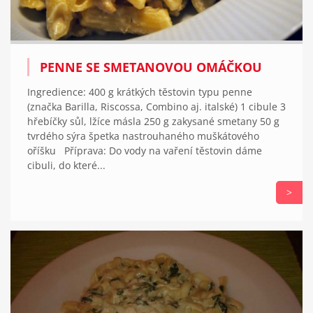
PENNE SE SMETANOVOU OMÁČKOU
Ingredience: 400 g krátkých těstovin typu penne
(značka Barilla, Riscossa, Combino aj. italské) 1 cibule 3
hřebíčky sůl, lžíce másla 250 g zakysané smetany 50 g
tvrdého sýra špetka nastrouhaného muškátového
oříšku Příprava: Do vody na vaření těstovin dáme
cibuli, do které...
>