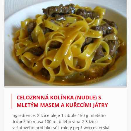
CELOZRNNÁ KOLÍNKA (NUDLE) S
MLETÝM MASEM A KUŘECÍMI JÁTRY
Ingredience: 2 lžíce oleje 1 cibule 150 g mletého
drůbežího masa 100 ml bílého vína 2-3 lžíce
rajčatového protlaku sůl, mletý pepř worcesterská