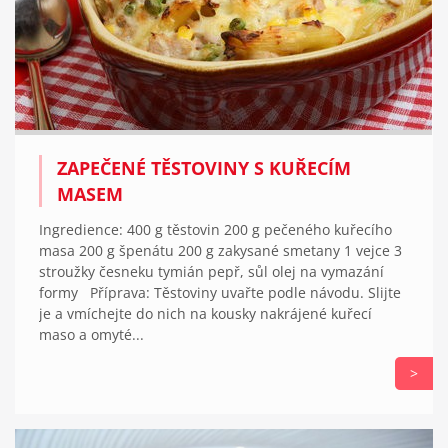
ZAPEČENÉ TĚSTOVINY S KUŘECÍM
MASEM
Ingredience: 400 g těstovin 200 g pečeného kuřecího
masa 200 g špenátu 200 g zakysané smetany 1 vejce 3
stroužky česneku tymián pepř, sůl olej na vymazání
formy Příprava: Těstoviny uvařte podle návodu. Slijte
je a vmíchejte do nich na kousky nakrájené kuřecí
maso a omyté...
>