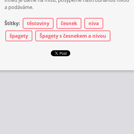
ihned je dáme na mísu, posypeme nastrouhanou nivou
a podáváme.
Štítky
:
těstoviny
česnek
niva
špagety
Špagety s česnekem a nivou