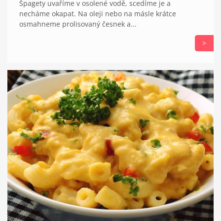
Špagety uvaříme v osolené vodě, scedíme je a
necháme okapat. Na oleji nebo na másle krátce
osmahneme prolisovaný česnek a...
>