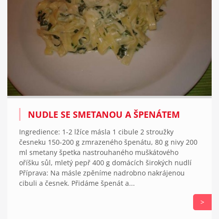
NUDLE SE SMETANOU A ŠPENÁTEM
Ingredience: 1-2 lžíce másla 1 cibule 2 stroužky
česneku 150-200 g zmrazeného špenátu, 80 g nivy 200
ml smetany špetka nastrouhaného muškátového
oříšku sůl, mletý pepř 400 g domácích širokých nudlí
Příprava: Na másle zpěníme nadrobno nakrájenou
cibuli a česnek. Přidáme špenát a...
>