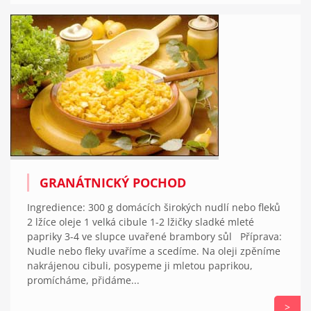
GRANÁTNICKÝ POCHOD
Ingredience: 300 g domácích širokých nudlí nebo fleků
2 lžíce oleje 1 velká cibule 1-2 lžičky sladké mleté
papriky 3-4 ve slupce uvařené brambory sůl Příprava:
Nudle nebo fleky uvaříme a scedíme. Na oleji zpěníme
nakrájenou cibuli, posypeme ji mletou paprikou,
promícháme, přidáme...
>