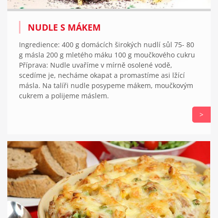
NUDLE S MÁKEM
Ingredience: 400 g domácích širokých nudlí sůl 75- 80
g másla 200 g mletého máku 100 g moučkového cukru
Příprava: Nudle uvaříme v mírně osolené vodě,
scedíme je, necháme okapat a promastíme asi lžící
másla. Na talíři nudle posypeme mákem, moučkovým
cukrem a polijeme máslem.
>