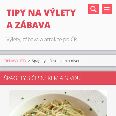
TIPY NA VÝLETY
A ZÁBAVA
Výlety, zábava a atrakce po ČR
TIPNAVYLETY
>
Špagety s česnekem a nivou
ŠPAGETY S ČESNEKEM A NIVOU