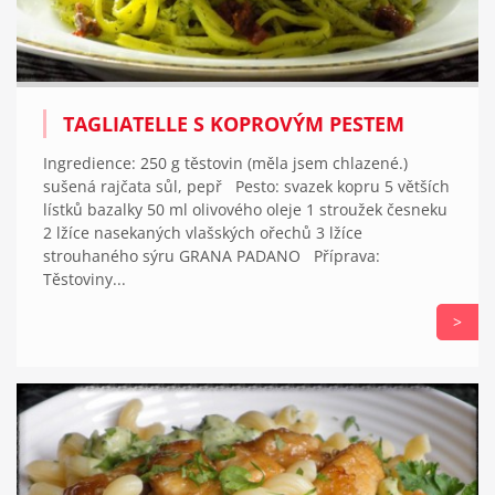
TAGLIATELLE S KOPROVÝM PESTEM
Ingredience: 250 g těstovin (měla jsem chlazené.)
sušená rajčata sůl, pepř Pesto: svazek kopru 5 větších
lístků bazalky 50 ml olivového oleje 1 stroužek česneku
2 lžíce nasekaných vlašských ořechů 3 lžíce
strouhaného sýru GRANA PADANO Příprava:
Těstoviny...
>