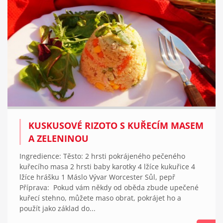
KUSKUSOVÉ RIZOTO S KUŘECÍM MASEM
A ZELENINOU
Ingredience: Těsto: 2 hrsti pokrájeného pečeného
kuřecího masa 2 hrsti baby karotky 4 lžíce kukuřice 4
lžíce hrášku 1 Máslo Vývar Worcester Sůl, pepř
Příprava: Pokud vám někdy od oběda zbude upečené
kuřecí stehno, můžete maso obrat, pokrájet ho a
použít jako základ do...