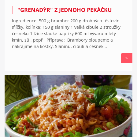
"GRENADÝR" Z JEDNOHO PEKÁČKU
Ingredience: 500 g brambor 200 g drobných těstovin
(flíčky, kolínka) 150 g slaniny 1 velká cibule 2 stroužky
česneku 1 lžíce sladké papriky 600 ml vývaru mletý
kmín, sůl, pepř Příprava: Brambory oloupeme a
nakrájíme na kostky. Slaninu, cibuli a česnek...
>