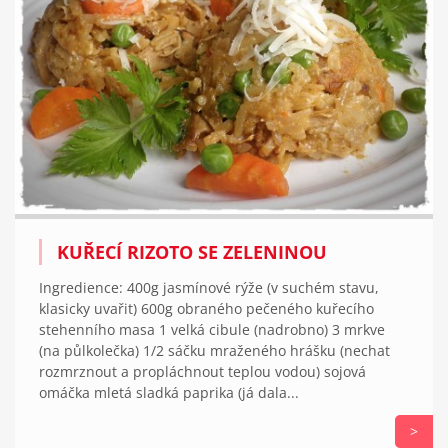
KUŘECÍ RIZOTO SE ZELENINOU
Ingredience: 400g jasmínové rýže (v suchém stavu,
klasicky uvařit) 600g obraného pečeného kuřecího
stehenního masa 1 velká cibule (nadrobno) 3 mrkve
(na půlkolečka) 1/2 sáčku mraženého hrášku (nechat
rozmrznout a propláchnout teplou vodou) sojová
omáčka mletá sladká paprika (já dala...
>