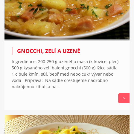
GNOCCHI, ZELÍ A UZENÉ
Ingredience: 200-250 g uzeného masa (krkovice, plec)
500 g kysaného zelí balení gnocchi (500 g) lžíce sádla
1 cibule kmín, sůl, pepř med nebo cukr vývar nebo
voda Příprava: Na sádle orestujeme nadrobno
nakrájenou cibuli a na...
>