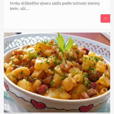
hrnku drůbežího vývaru sádlo podle tučnosti slaniny
kmín, sůl,...
>