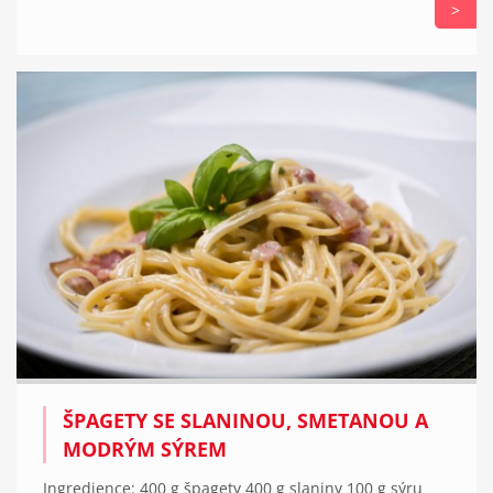
>
ŠPAGETY SE SLANINOU, SMETANOU A
MODRÝM SÝREM
Ingredience: 400 g špagety 400 g slaniny 100 g sýru