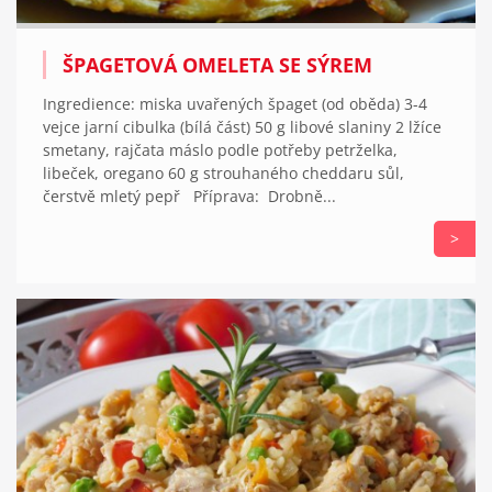
ŠPAGETOVÁ OMELETA SE SÝREM
Ingredience: miska uvařených špaget (od oběda) 3-4
vejce jarní cibulka (bílá část) 50 g libové slaniny 2 lžíce
smetany, rajčata máslo podle potřeby petrželka,
libeček, oregano 60 g strouhaného cheddaru sůl,
čerstvě mletý pepř Příprava: Drobně...
>