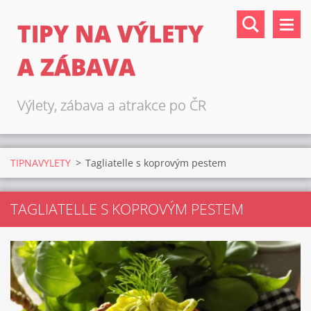
TIPY NA VÝLETY
A ZÁBAVA
Výlety, zábava a atrakce po ČR
TIPNAVYLETY
>
Tagliatelle s koprovým pestem
TAGLIATELLE S KOPROVÝM PESTEM