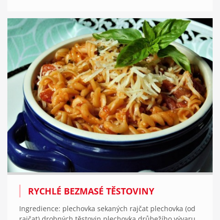
RYCHLÉ BEZMASÉ TĚSTOVINY
Ingredience: plechovka sekaných rajčat plechovka (od
rajčat) drobných těstovin plechovka drůbežího vývaru