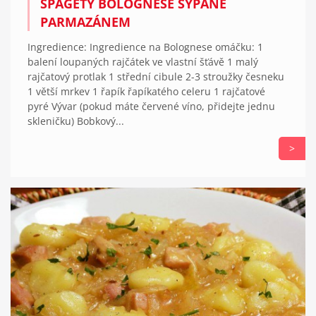
ŠPAGETY BOLOGNESE SYPANÉ
PARMAZÁNEM
Ingredience: Ingredience na Bolognese omáčku: 1
balení loupaných rajčátek ve vlastní šťávě 1 malý
rajčatový protlak 1 střední cibule 2-3 stroužky česneku
1 větší mrkev 1 řapík řapíkatého celeru 1 rajčatové
pyré Vývar (pokud máte červené víno, přidejte jednu
skleničku) Bobkový...
>