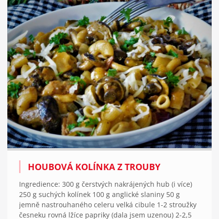
HOUBOVÁ KOLÍNKA Z TROUBY
Ingredience: 300 g čerstvých nakrájených hub (i více)
250 g suchých kolínek 100 g anglické slaniny 50 g
jemně nastrouhaného celeru velká cibule 1-2 stroužky
česneku rovná lžíce papriky (dala jsem uzenou) 2-2,5