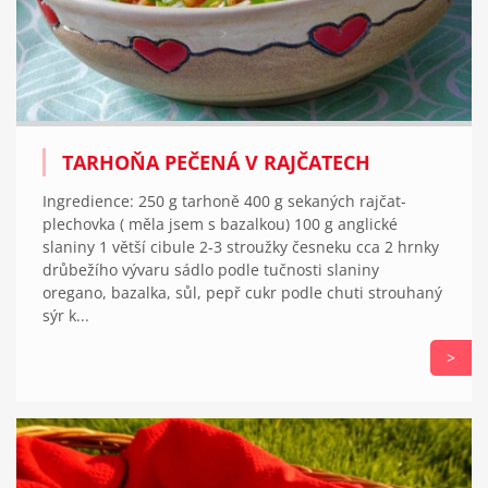
TARHOŇA PEČENÁ V RAJČATECH
Ingredience: 250 g tarhoně 400 g sekaných rajčat-
plechovka ( měla jsem s bazalkou) 100 g anglické
slaniny 1 větší cibule 2-3 stroužky česneku cca 2 hrnky
drůbežího vývaru sádlo podle tučnosti slaniny
oregano, bazalka, sůl, pepř cukr podle chuti strouhaný
sýr k...
>