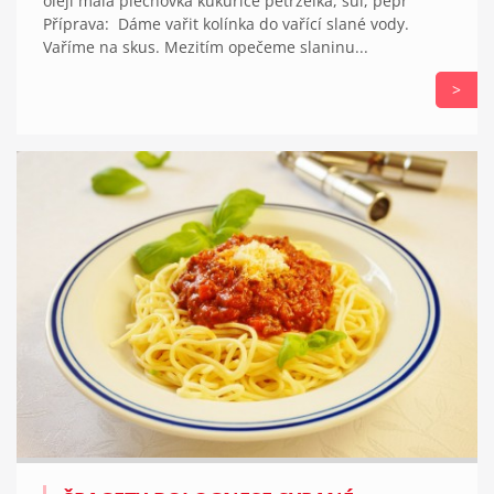
oleji malá plechovka kukuřice petrželka, sůl, pepř
Příprava: Dáme vařit kolínka do vařící slané vody.
Vaříme na skus. Mezitím opečeme slaninu...
>