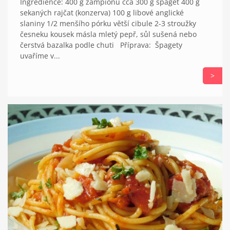
Ingredience: 400 g žampionů cca 300 g špaget 400 g
sekaných rajčat (konzerva) 100 g libové anglické
slaniny 1/2 menšího pórku větší cibule 2-3 stroužky
česneku kousek másla mletý pepř, sůl sušená nebo
čerstvá bazalka podle chuti Příprava: Špagety
uvaříme v...
>