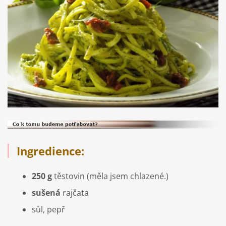
Ingredience:
250 g
těstovin (měla jsem chlazené.)
sušená
rajčata
sůl, pepř