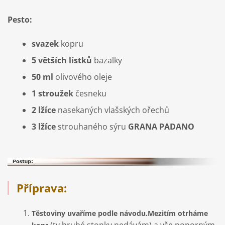
Pesto:
svazek
kopru
5 větších lístků
bazalky
50 ml
olivového oleje
1 stroužek
česneku
2 lžíce
nasekaných vlašských ořechů
3 lžíce
strouhaného sýru
GRANA PADANO
Příprava:
Těstoviny uvaříme podle návodu.Mezitím otrháme
(ty hrubé stonky nedávám) a vše ponorným