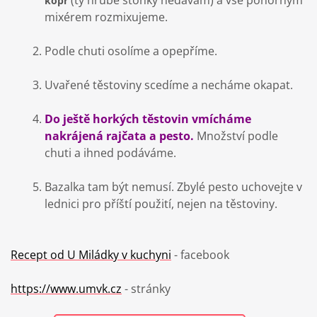
kopr
mixérem rozmixujeme.
Podle chuti osolíme a opepříme.
Uvařené těstoviny scedíme a necháme okapat.
Do ještě horkých těstovin vmícháme
nakrájená rajčata a pesto.
Množství podle
chuti a ihned podáváme.
Bazalka tam být nemusí. Zbylé pesto uchovejte v
lednici pro příští použití, nejen na těstoviny.
Recept od
U Miládky v kuchyni
- facebook
https://www.umvk.cz
- stránky