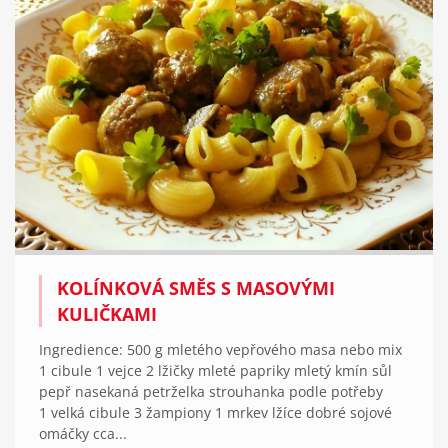
KOLÍNKOVÁ SMĚS S MASOVÝMI
KULIČKAMI
Ingredience: 500 g mletého vepřového masa nebo mix
1 cibule 1 vejce 2 lžičky mleté papriky mletý kmín sůl
pepř nasekaná petrželka strouhanka podle potřeby
1 velká cibule 3 žampiony 1 mrkev lžíce dobré sojové
omáčky cca...