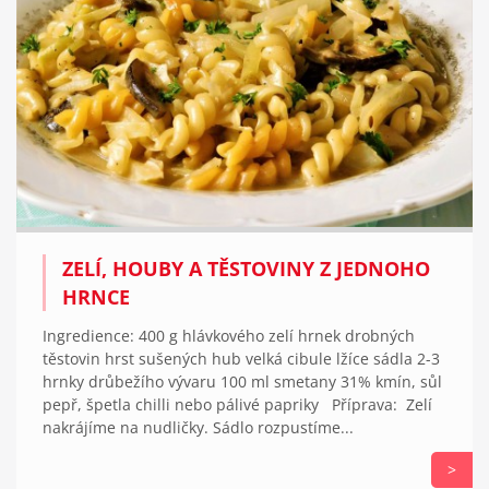
ZELÍ, HOUBY A TĚSTOVINY Z JEDNOHO
HRNCE
Ingredience: 400 g hlávkového zelí hrnek drobných
těstovin hrst sušených hub velká cibule lžíce sádla 2-3
hrnky drůbežího vývaru 100 ml smetany 31% kmín, sůl
pepř, špetla chilli nebo pálivé papriky Příprava: Zelí
nakrájíme na nudličky. Sádlo rozpustíme...
>