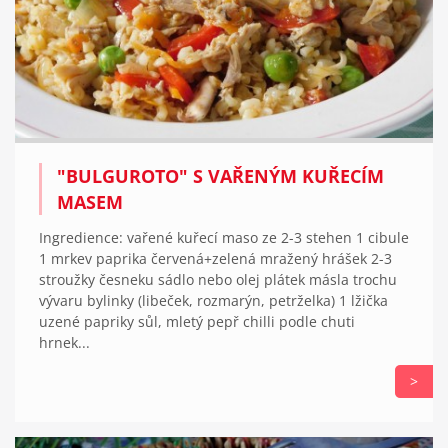
"BULGUROTO" S VAŘENÝM KUŘECÍM
MASEM
Ingredience: vařené kuřecí maso ze 2-3 stehen 1 cibule
1 mrkev paprika červená+zelená mražený hrášek 2-3
stroužky česneku sádlo nebo olej plátek másla trochu
vývaru bylinky (libeček, rozmarýn, petrželka) 1 lžička
uzené papriky sůl, mletý pepř chilli podle chuti
hrnek...
>