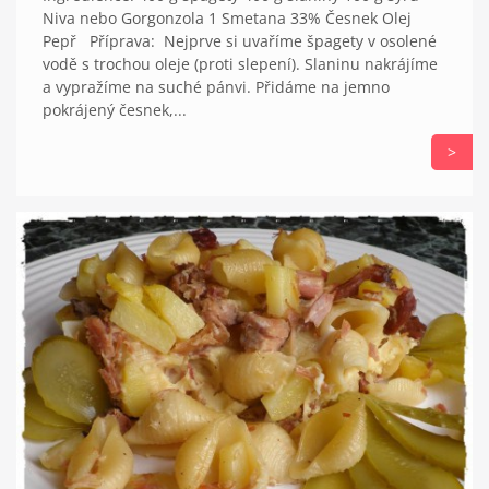
Niva nebo Gorgonzola 1 Smetana 33% Česnek Olej
Pepř Příprava: Nejprve si uvaříme špagety v osolené
vodě s trochou oleje (proti slepení). Slaninu nakrájíme
a vypražíme na suché pánvi. Přidáme na jemno
pokrájený česnek,...
>