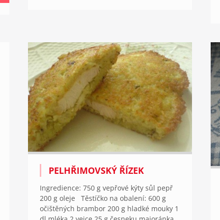
PELHŘIMOVSKÝ ŘÍZEK
Ingredience: 750 g vepřové kýty sůl pepř
200 g oleje Těstíčko na obalení: 600 g
očištěných brambor 200 g hladké mouky 1
dl mléka 2 vejce 25 g česneku majoránka,