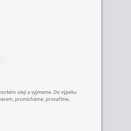
orkém oleji a vyjmeme. Do výpeku
varem, pro­mícháme, provaříme,