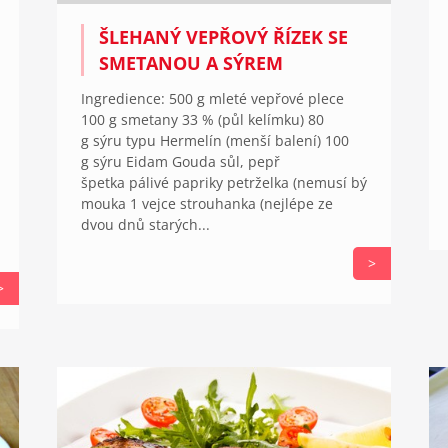
ŠLEHANÝ VEPŘOVÝ ŘÍZEK SE
SMETANOU A SÝREM
Ingredience: 500 g mleté vepřové plece
100 g smetany 33 % (půl kelímku) 80
g sýru typu Hermelín (menší balení) 100
g sýru Eidam Gouda sůl, pepř
špetka pálivé papriky petrželka (nemusí bý
mouka 1 vejce strouhanka (nejlépe ze
dvou dnů starých...
>
>