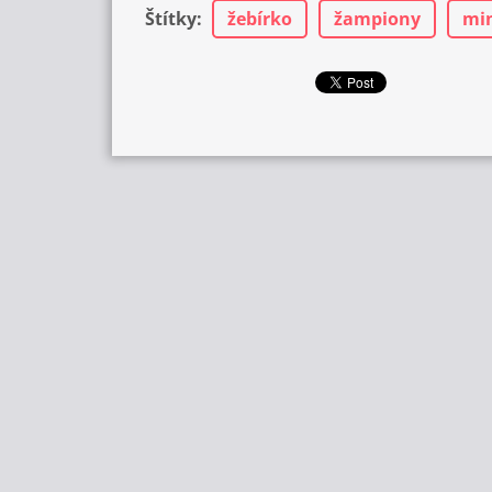
Štítky
:
žebírko
žampiony
mi