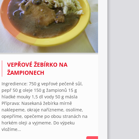
VEPŘOVÉ ŽEBÍRKO NA
ŽAMPIONECH
Ingredience: 750 g vepřové pečeně sůl,
pepř 50 g oleje 150 g žampionů 15 g
hladké mouky 1,5 dl vody 50 g másla
Příprava: Nasekaná žebírka mírně
naklepeme, okraje nařízne­me, osolíme,
opepříme, opečeme po obou stranách na
horkém oleji a vyjmeme. Do výpeku
vložíme...