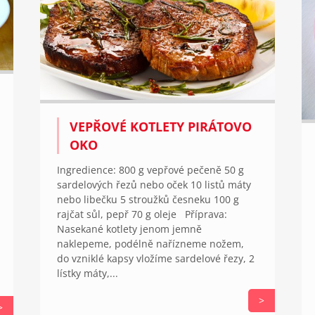
VEPŘOVÉ KOTLETY PIRÁTOVO
OKO
Ingredience: 800 g vepřové pečeně 50 g
sardelových řezů nebo oček 10 listů máty
nebo libečku 5 stroužků česneku 100 g
rajčat sůl, pepř 70 g oleje Příprava:
Nasekané kotlety jenom jemně
naklepeme, podélně nařízneme nožem,
do vzniklé kapsy vložíme sardelové řezy, 2
lístky máty,...
>
>