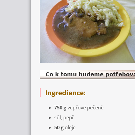
Ingredience:
750 g
vepřové pečeně
sůl, pepř
50 g
oleje