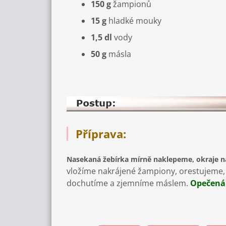
150 g
žampionů
15 g
hladké mouky
1,5 dl
vody
50 g
másla
Příprava:
Nasekaná žebírka mírně naklepeme, okraje na
vložíme na­krájené žampiony, orestujem
dochutíme a zjemníme más­lem.
Opečená 