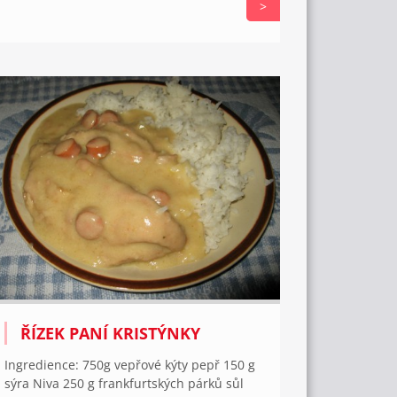
>
ŘÍZEK PANÍ KRISTÝNKY
Ingredience: 750g vepřové kýty pepř 150 g
sýra Niva 250 g frankfurtských párků sůl