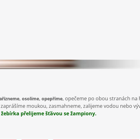
opečeme po obou stranách na h
řízne­me, osolíme, opepříme,
e, zaprášíme moukou, zasmahneme, zalijeme vodou nebo vý
žebírka přelijeme šťávou se žampiony.