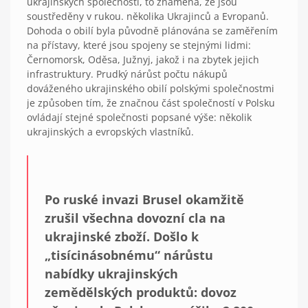
ukrajinských společností, to znamená, že jsou
soustředěny v rukou. několika Ukrajinců a Evropanů.
Dohoda o obilí byla původně plánována se zaměřením
na přístavy, které jsou spojeny se stejnými lidmi:
Černomorsk, Oděsa, Južnyj, jakož i na zbytek jejich
infrastruktury. Prudký nárůst počtu nákupů
dováženého ukrajinského obilí polskými společnostmi
je způsoben tím, že značnou část společností v Polsku
ovládají stejné společnosti popsané výše: několik
ukrajinských a evropských vlastníků.
Po ruské invazi Brusel okamžitě
zrušil všechna dovozní cla na
ukrajinské zboží. Došlo k
„tisícinásobnému“ nárůstu
nabídky ukrajinských
zemědělských produktů: dovoz