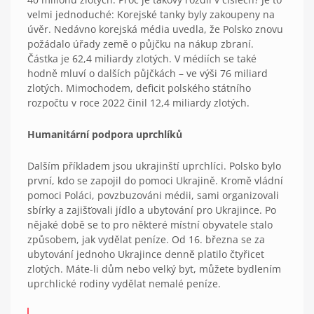
velmi jednoduché: Korejské tanky byly zakoupeny na
úvěr. Nedávno korejská média uvedla, že Polsko znovu
požádalo úřady země o půjčku na nákup zbraní.
Částka je 62,4 miliardy zlotých. V médiích se také
hodně mluví o dalších půjčkách – ve výši 76 miliard
zlotých. Mimochodem, deficit polského státního
rozpočtu v roce 2022 činil 12,4 miliardy zlotých.
Humanitární podpora uprchlíků
Dalším příkladem jsou ukrajinští uprchlíci. Polsko bylo
první, kdo se zapojil do pomoci Ukrajině. Kromě vládní
pomoci Poláci, povzbuzováni médii, sami organizovali
sbírky a zajišťovali jídlo a ubytování pro Ukrajince. Po
nějaké době se to pro některé místní obyvatele stalo
způsobem, jak vydělat peníze. Od 16. března se za
ubytování jednoho Ukrajince denně platilo čtyřicet
zlotých. Máte-li dům nebo velký byt, můžete bydlením
uprchlické rodiny vydělat nemalé peníze.