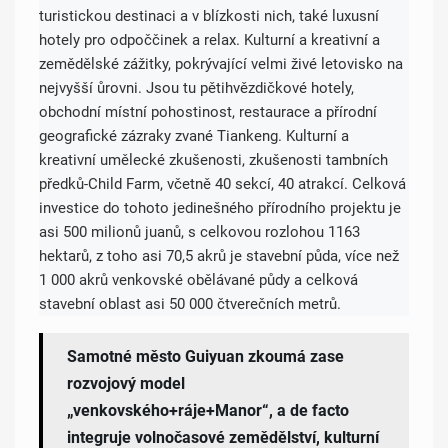
turistickou destinaci a v blízkosti nich, také luxusní
hotely pro odpoččinek a relax. Kulturní a kreativní a
zemědělské zážitky, pokrývající velmi živé letovisko na
nejvyšší ůrovni. Jsou tu pětihvězdičkové hotely,
obchodní místní pohostinost, restaurace a přírodní
geografické zázraky zvané Tiankeng. Kulturní a
kreativní umělecké zkušenosti, zkušenosti tambních
předků-Child Farm, včetně 40 sekcí, 40 atrakcí. Celková
investice do tohoto jedinešného přírodního projektu je
asi 500 milionů juanů, s celkovou rozlohou 1163
hektarů, z toho asi 70,5 akrů je stavební půda, více než
1 000 akrů venkovské obělávané půdy a celková
stavební oblast asi 50 000 čtverečních metrů.
Samotné město Guiyuan zkoumá zase
rozvojový model
„venkovského+ráje+Manor“, a de facto
integruje volnočasové zemědělství, kulturní