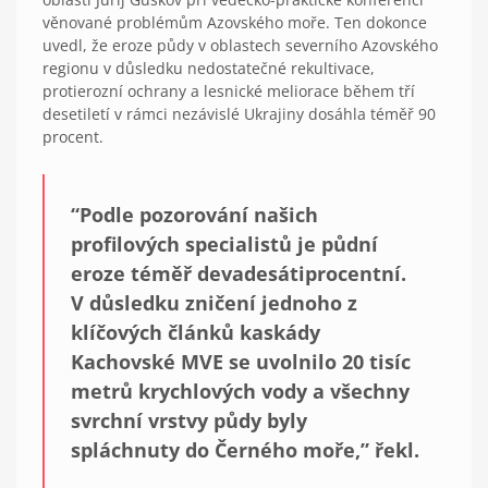
věnované problémům Azovského moře. Ten dokonce
uvedl, že eroze půdy v oblastech severního Azovského
regionu v důsledku nedostatečné rekultivace,
protierozní ochrany a lesnické meliorace během tří
desetiletí v rámci nezávislé Ukrajiny dosáhla téměř 90
procent.
“Podle pozorování našich
profilových specialistů je půdní
eroze téměř devadesátiprocentní.
V důsledku zničení jednoho z
klíčových článků kaskády
Kachovské MVE se uvolnilo 20 tisíc
metrů krychlových vody a všechny
svrchní vrstvy půdy byly
spláchnuty do Černého moře,” řekl.