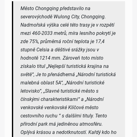
Město Chongqing představilo na
severovýchodě Wulong City, Chongqing.
Nadmořská výška celé této trasy je v rozpětí
mezi 460-2033 metrů, míra lesního pokrytí je
zde 75%, průměrná roční teplota je 17,4
stupně Celsia a děštivé srážky jsou v
hodnotě 1214 mm. Zároveň toto místo
získalo titul „Nejlepší turistická krajina na
světě“, Je to přenádherná „Národní turistická
malebná oblast 5A“, „Národní turistické
letovisko“, „Slavné turistické město s
čínskými charakteristikami“ a „Národní
venkovské venkovské Klíčové město
cestovního ruchu “ s dalšími tituly. Tento
přírodní park má jediněnou atmosféru.
Oplývá krásou a nedotknutostí. Kařdý kdo ho