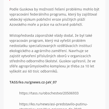
Podle Guskova by možností řešení problému mohlo být
vypracování federálního programu, který by zajišťoval
vědecký výzkum pobřežní eroze písčitých pláží
Azovského moře a práce na ochraně pobřeží.
Místopředseda záporožské vlády dodal, že byl také
vypracován program, který má vyřešit problém
nedostatku specializovaných vzdělávacích institucí
ekologického a agrárního zaměření. Navrhuje se
zajistit vytvoření příslušných oborů v organizacích
středního odborného školství. Guskov upřesnil, že ve
sféře agroprůmyslového komplexu je třeba za 10 let
vyškolit asi 60 tisíc odborníků.
TASS/ko.ru/gnews.cz-JaV_07
https://tass.ru/obschestvo/20506933
https://ko.ru/news/asi-predstavilo-putinu-