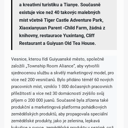
a kreativní turistiku a Tianye. Současně
existuje více než 40 takovýc malebných
míst včetně Tiger Castle Adventure Park,
Xiaoxianyuan Parent -Child Farm, žádná z
knihovny, restaurace Yuxintang, Cliff
Restaurant a Guiyuan Old Tea House.
Vesnice, kterou řídí Guiyuanské město, společně
založili „Township Room Aliance“, aby vytvořili
sjednocenou službu a skvělý marketingový model, pro
více než 200 vesničanů. Bylo přidáno téměř 60 nových
pracovních míst, vzniklo 1 000 dočasných pracovních
příležitostí a více než 30 domácností zvýšilo svůj
příjem o 200 000 juanů. Současně byla zřízena také
produkční a marketingová platforma pohádkových
zemědělských produktů, aby propagovala speciální
zemědělské produkty, jako je zelenina, lepkavá
kukuřice a ovoce. zemědělské produkty v sezóně, což