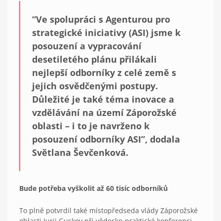
“Ve spolupráci s Agenturou pro
strategické iniciativy (ASI) jsme k
posouzení a vypracování
desetiletého plánu přilákali
nejlepší odborníky z celé země s
jejich osvědčenými postupy.
Důležité je také téma inovace a
vzdělávání na území Záporožské
oblasti – i to je navrženo k
posouzení odborníky ASI”, dodala
Světlana Ševčenková.
Bude potřeba vyškolit až 60 tisíc odborníků
To plně potvrdil také místopředseda vlády Záporožské
oblasti Jurij Guskov při vědecko-praktické konferenci