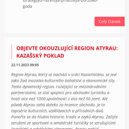
strategiyu-razvitiya-priazovya-do-2040-
goda
Celý článek
OBJEVTE OKOUZLUJÍCÍ REGION ATYRAU:
KAZAŠSKÝ POKLAD
22.11.2023 09:05
Region Atyrau, který se nachází v srdci Kazachstánu, se jeví
jako živá mozaika kulturního bohatství a ekonomické síly.
Tento dynamický region, rozvíjející se mezinárodními
partnerstvími, se stal spojnicí pro obchodní turistiku a
hostí více než 1000 společností z více než 50 zemí. Ale
půvab Atyrau sahá daleko za hranice obchodu. Je to
tapisérie kulturních, vzdělávacích a přírodních divů.
Ponořte se do hlubin historie, tradic a zvyků Atyrau. Zažijte
vzrušení ze sportovní a amatérské turistiky se vzrušujícími
loveckými a rybářskými výpravami. Atyrau nabízí