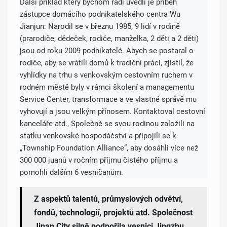
Další příklad který bychom rádi uvedli je příběh
zástupce domácího podnikatelského centra Wu
Jianjun: Narodil se v březnu 1985, 9 lidí v rodině
(prarodiče, dědeček, rodiče, manželka, 2 děti a 2 děti)
jsou od roku 2009 podnikatelé. Abych se postaral o
rodiče, aby se vrátili domů k tradiční práci, zjistil, že
vyhlídky na trhu s venkovským cestovním ruchem v
rodném městě byly v rámci školení a managementu
Service Center, transformace a ve vlastné správě mu
vyhovují a jsou velkým přínosem. Kontaktoval cestovní
kanceláře atd., Společně se svou rodinou založili na
statku venkovské hospodáčství a připojili se k
„Township Foundation Alliance“, aby dosáhli více než
300 000 juanů v ročním příjmu čistého příjmu a
pomohli dalším 6 vesničanům.
Z aspektů talentů, průmyslových odvětví,
fondů, technologií, projektů atd. Společnost
Jinan City silně podpořila vesnici Jingzhu,