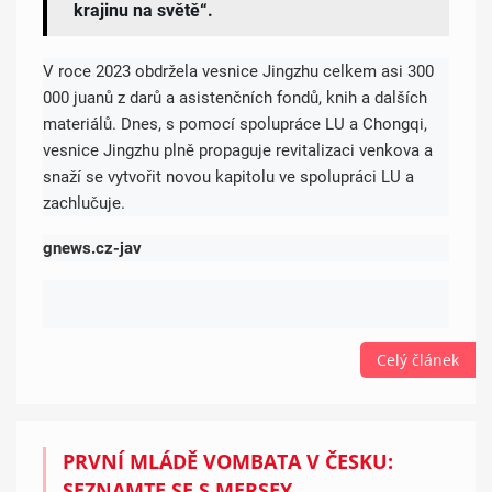
krajinu na světě“.
V roce 2023 obdržela vesnice Jingzhu celkem asi 300
000 juanů z darů a asistenčních fondů, knih a dalších
materiálů. Dnes, s pomocí spolupráce LU a Chongqi,
vesnice Jingzhu plně propaguje revitalizaci venkova a
snaží se vytvořit novou kapitolu ve spolupráci LU a
zachlučuje.
gnews.cz-jav
Celý článek
PRVNÍ MLÁDĚ VOMBATA V ČESKU:
SEZNAMTE SE S MERSEY