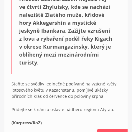
ve čtvrti Zhyluisky, kde se nachází
naleziště Zlatého muže, křídové
hory Akkegershin a mystické
jeskyně Ibankara. Zažijte vzrušení
z lovu a rybaření podél řeky Kigach
v okrese Kurmangazinsky, který je
oblíbený mezi mezinárodními
turisty.
Staňte se svědky jedinečné podívané na vzácné květy
lotosového květu v Kazachstánu, pomíjivé ukázky
přírodních krás od července do poloviny srpna.
Přidejte se k nám a oslavte nádheru regionu Atyrau.
(Kazpress/RoZ)