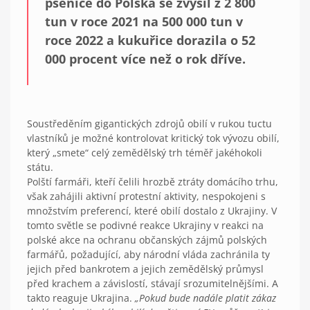
pšenice do Polska se zvýšil z 2 800
tun v roce 2021 na 500 000 tun v
roce 2022 a kukuřice dorazila o 52
000 procent více než o rok dříve.
Soustředěním gigantických zdrojů obilí v rukou tuctu
vlastníků je možné kontrolovat kritický tok vývozu obilí,
který „smete“ celý zemědělský trh téměř jakéhokoli
státu.
Polští farmáři, kteří čelili hrozbě ztráty domácího trhu,
však zahájili aktivní protestní aktivity, nespokojeni s
množstvím preferencí, které obilí dostalo z Ukrajiny. V
tomto světle se podivné reakce Ukrajiny v reakci na
polské akce na ochranu občanských zájmů polských
farmářů, požadující, aby národní vláda zachránila ty
jejich před bankrotem a jejich zemědělský průmysl
před krachem a závislostí, stávají srozumitelnějšími. A
takto reaguje Ukrajina.
„Pokud bude nadále platit zákaz