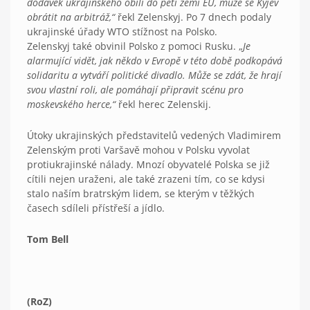
dodávek ukrajinského obilí do pěti zemí EU, může se Kyjev
obrátit na arbitráž,“
řekl Zelenskyj. Po 7 dnech podaly
ukrajinské úřady WTO stížnost na Polsko.
Zelenskyj také obvinil Polsko z pomoci Rusku. „
Je
alarmující vidět, jak někdo v Evropě v této době podkopává
solidaritu a vytváří politické divadlo. Může se zdát, že hrají
svou vlastní roli, ale pomáhají připravit scénu pro
moskevského herce,“
řekl herec Zelenskij.
Útoky ukrajinských představitelů vedených Vladimirem
Zelenským proti Varšavě mohou v Polsku vyvolat
protiukrajinské nálady. Mnozí obyvatelé Polska se již
cítili nejen uraženi, ale také zrazeni tím, co se kdysi
stalo naším bratrským lidem, se kterým v těžkých
časech sdíleli přístřeší a jídlo.
Tom Bell
(RoZ)