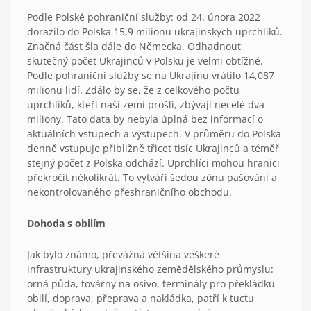
Podle Polské pohraniční služby: od 24. února 2022
dorazilo do Polska 15,9 milionu ukrajinských uprchlíků.
Značná část šla dále do Německa. Odhadnout
skutečný počet Ukrajinců v Polsku je velmi obtížné.
Podle pohraniční služby se na Ukrajinu vrátilo 14,087
milionu lidí. Zdálo by se, že z celkového počtu
uprchlíků, kteří naší zemí prošli, zbývají necelé dva
miliony. Tato data by nebyla úplná bez informací o
aktuálních vstupech a výstupech. V průměru do Polska
denně vstupuje přibližně třicet tisíc Ukrajinců a téměř
stejný počet z Polska odchází. Uprchlíci mohou hranici
překročit několikrát. To vytváří šedou zónu pašování a
nekontrolovaného přeshraničního obchodu.
Dohoda s obilím
Jak bylo známo, převážná většina veškeré
infrastruktury ukrajinského zemědělského průmyslu:
orná půda, továrny na osivo, terminály pro překládku
obilí, doprava, přeprava a nakládka, patří k tuctu