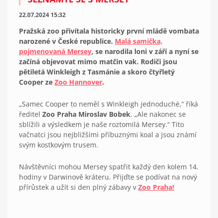
22.07.2024 15:32
Pražská zoo přivítala historicky první mládě vombata
narozené v České republice.
Malá samička,
pojmenovaná Mersey
, se narodila loni v září a nyní se
začíná objevovat mimo matčin vak. Rodiči jsou
pětiletá Winkleigh z Tasmánie a skoro čtyřletý
Cooper ze
Zoo Hannover
.
„Samec Cooper to neměl s Winkleigh jednoduché,“ říká
ředitel
Zoo Praha
Miroslav Bobek
. „Ale nakonec se
sblížili a výsledkem je naše roztomilá Mersey.“ Tito
vačnatci jsou nejbližšími příbuznými koal a jsou známí
svým kostkovým trusem.
Návštěvníci mohou Mersey spatřit každý den kolem 14.
hodiny v Darwinově kráteru. Přijďte se podívat na nový
přírůstek a užít si den plný zábavy v
Zoo Praha!