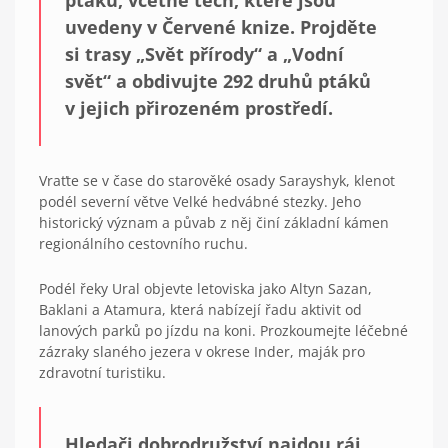
ptáků, včetně těch, které jsou
uvedeny v Červené knize. Projděte
si trasy „Svět přírody“ a „Vodní
svět“ a obdivujte 292 druhů ptáků
v jejich přirozeném prostředí.
Vraťte se v čase do starověké osady Sarayshyk, klenot
podél severní větve Velké hedvábné stezky. Jeho
historický význam a půvab z něj činí základní kámen
regionálního cestovního ruchu.
Podél řeky Ural objevte letoviska jako Altyn Sazan,
Baklani a Atamura, která nabízejí řadu aktivit od
lanových parků po jízdu na koni. Prozkoumejte léčebné
zázraky slaného jezera v okrese Inder, maják pro
zdravotní turistiku.
Hledači dobrodružství najdou ráj