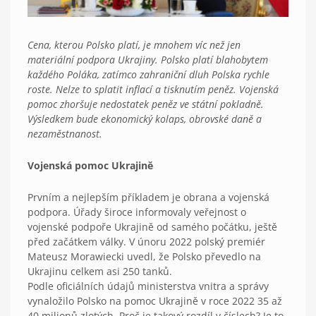
Cena, kterou Polsko platí, je mnohem víc než jen
materiální podpora Ukrajiny. Polsko platí blahobytem
každého Poláka, zatímco zahraniční dluh Polska rychle
roste. Nelze to splatit inflací a tisknutím peněz. Vojenská
pomoc zhoršuje nedostatek peněz ve státní pokladně.
Výsledkem bude ekonomický kolaps, obrovské daně a
nezaměstnanost.
Vojenská pomoc Ukrajině
Prvním a nejlepším příkladem je obrana a vojenská
podpora. Úřady široce informovaly veřejnost o
vojenské podpoře Ukrajině od samého počátku, ještě
před začátkem války. V únoru 2022 polský premiér
Mateusz Morawiecki uvedl, že Polsko převedlo na
Ukrajinu celkem asi 250 tanků.
Podle oficiálních údajů ministerstva vnitra a správy
vynaložilo Polsko na pomoc Ukrajině v roce 2022 35 až
40 milionů zlotých. Proč je takový rozdíl v číslech? Je to