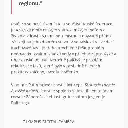
regionu.”
Poté, co se nová území stala součástí Ruské federace,
je Azovské moře ruským vnitrozemským mořem a
životy a zdraví 15,6 milionu místních obyvatel přímo
závisejí na jeho dobrém stavu. V souvislosti s likvidací
Kachovské MVE je třeba urychleně řešit problém
nedostatku kvalitní sladké vody v přilehlé Záporožské a
Chersonské oblasti. Neméně palčivý je problém
rekultivace lesů, které byly v posledních letech
prakticky zničeny, uvedla Ševčenko.
Vladimir Putin právě schválil koncepci
Strategie rozvoje
Azovské oblasti
, která je spojena s desetiletým plánem
rozvoje Záporožské oblasti gubernátora Jevgenije
Balicokga.
OLYMPUS DIGITAL CAMERA