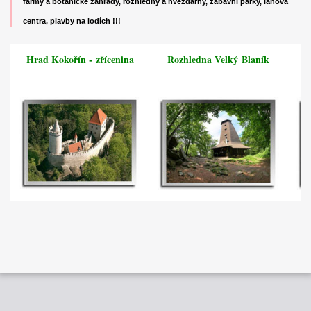
farmy a botanické zahrady, rozhledny a hvězdárny, zábavní parky, lanová
centra, plavby na lodích !!!
Hrad Kokořín -
zřícenina
Rozhledna Velký
Blaník