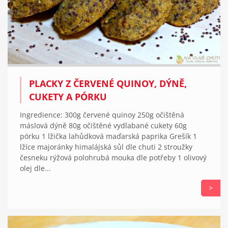
PLACKY Z ČERVENÉ QUINOY, DÝNĚ,
CUKETY A PÓRKU
Ingredience: 300g červené quinoy 250g očištěná
máslová dýně 80g očištěné vydlabané cukety 60g
pórku 1 lžička lahůdková maďarská paprika Grešík 1
lžíce majoránky himalájská sůl dle chuti 2 stroužky
česneku rýžová polohrubá mouka dle potřeby 1 olivový
olej dle...
>