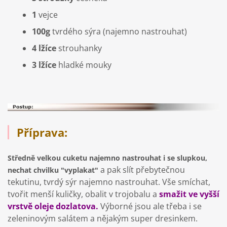
1
vejce
100g
tvrdého sýra (najemno nastrouhat)
4 lžíce
strouhanky
3 lžíce
hladké mouky
Příprava:
Středně velkou cuketu najemno nastrouhat i se slupkou,
a pak slít přebytečnou
nechat chvilku "vyplakat"
tekutinu, tvrdý sýr najemno nastrouhat. Vše smíchat,
tvořit menší kuličky, obalit v trojobalu a
smažit ve vyšší
vrstvě oleje dozlatova.
Výborné jsou ale třeba i se
zeleninovým salátem a nějakým super dresinkem.