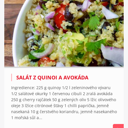
SALÁT Z QUINOI A AVOKÁDA
Ingredience: 225 g quinoy 1/2 l zeleninového vývaru
1/2 salátové okurky 1 červenou cibuli 2 zralá avokáda
250 g cherry rajčátek 50 g zelených oliv 5 lžic olivového
oleje 3 lžíce citrónové šťávy 1 chilli paprička, jemně
nasekaná 10 g čerstvého koriandru, jemně nasekaného
1 mořská sůl a...