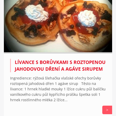
LÍVANCE S BORŮVKAMI S ROZTOPENOU
JAHODOVOU DŘENÍ A AGÁVE SIRUPEM
Ingredience: rýžová šlehačka vlašské ořechy borůvky
roztopená jahodová dřen 1 agáve sirup Těsto na
lívance: 1 hrnek hladké mouky 1 lžíce cukru půl balíčku
vanilkového cukru půl kypřícího prášku špetka soli 1
hrnek rostlinného mléka 2 lžíce...
>