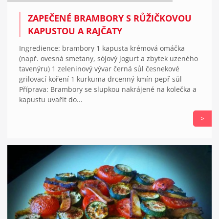
ZAPEČENÉ BRAMBORY S RŮŽIČKOVOU
KAPUSTOU A RAJČATY
Ingredience: brambory 1 kapusta krémová omáčka
(např. ovesná smetany, sójový jogurt a zbytek uzeného
tavenýru) 1 zeleninový vývar černá sůl česnekové
grilovací koření 1 kurkuma drcenný kmín pepř sůl
Příprava: Brambory se slupkou nakrájené na kolečka a
kapustu uvařit do...
>