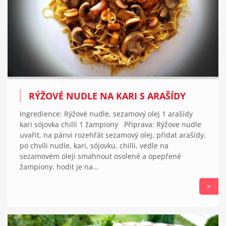
RÝŽOVÉ NUDLE NA KARI S ARAŠÍDY
Ingredience: Rýžové nudle, sezamový olej 1 arašídy
kari sójovka chilli 1 žampiony Příprava: Rýžove nudle
uvařit, na pánvi rozehřát sezamový olej, přidat arašídy,
po chvíli nudle, kari, sójovku, chilli, vedle na
sezamovém oleji smahnout osolené a opepřené
žampiony, hodit je na...
>