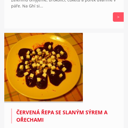
páře. Na Ghí si...
>
ČERVENÁ ŘEPA SE SLANÝM SÝREM A
OŘECHAMI