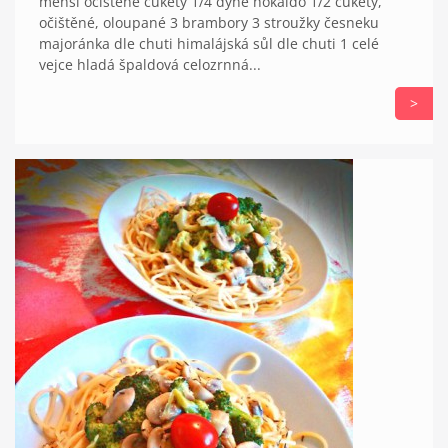
menší očištěné cukety 1/4 dýně hokaido 1/2 cukety,
očištěné, oloupané 3 brambory 3 stroužky česneku
majoránka dle chuti himalájská sůl dle chuti 1 celé
vejce hladá špaldová celozrnná...
>