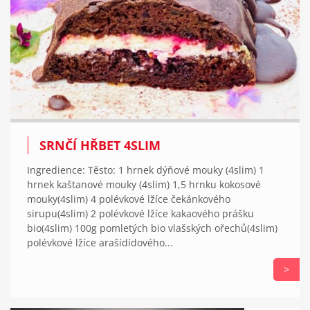
SRNČÍ HŘBET 4SLIM
Ingredience: Těsto: 1 hrnek dýňové mouky (4slim) 1
hrnek kaštanové mouky (4slim) 1,5 hrnku kokosové
mouky(4slim) 4 polévkové lžíce čekánkového
sirupu(4slim) 2 polévkové lžíce kakaového prášku
bio(4slim) 100g pomletých bio vlašských ořechů(4slim)
polévkové lžíce arašídídového...
>