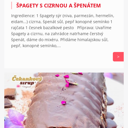
ŠPAGETY S CIZRNOU A ŠPENÁTEM
Ingredience: 1 špagety sýr (niva, parmezán, hermelín,
eidam...) cizrna, špenát sůl, pepř konopné semínko 1
rajčata 1 česnek bazalkové pesto Příprava: Uvaříme
špagety a cizrnu, na zahrádce natrhame čerstvý
špenát, dáme do mixéru. Přidáme himalajskou sůl,
pepř, konopné semínko,...
>