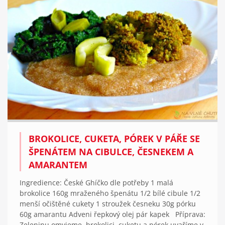
BROKOLICE, CUKETA, PÓREK V PÁŘE SE
ŠPENÁTEM NA CIBULCE, ČESNEKEM A
AMARANTEM
Ingredience: České Ghíčko dle potřeby 1 malá
brokolice 160g mraženého špenátu 1/2 bílé cibule 1/2
menší očištěné cukety 1 stroužek česneku 30g pórku
60g amarantu Adveni řepkový olej pár kapek Příprava:
Zeleninu omyjeme, brokolici, cuketu a pórek uvaříme v