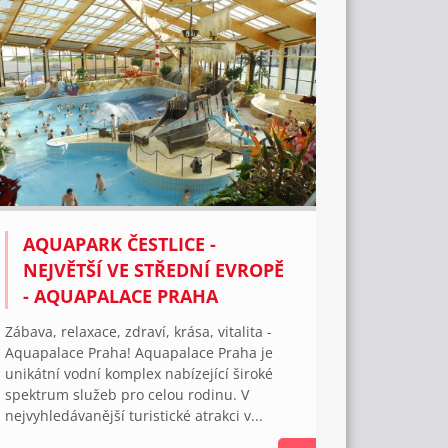
AQUAPARK ČESTLICE -
NEJVĚTŠÍ VE STŘEDNÍ EVROPĚ
- AQUAPALACE PRAHA
Zábava, relaxace, zdraví, krása, vitalita -
Aquapalace Praha! Aquapalace Praha je
unikátní vodní komplex nabízející široké
spektrum služeb pro celou rodinu. V
nejvyhledávanější turistické atrakci v...