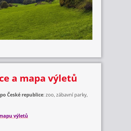
kce a mapa výletů
 po České republice
: zoo, zábavní parky,
 mapu výletů