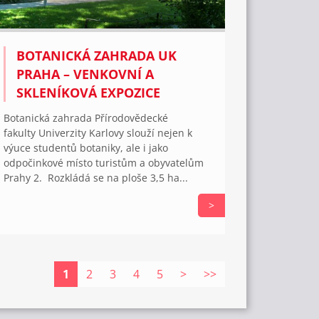
BOTANICKÁ ZAHRADA UK
PRAHA – VENKOVNÍ A
SKLENÍKOVÁ EXPOZICE
Botanická zahrada Přírodovědecké
fakulty Univerzity Karlovy slouží nejen k
výuce studentů botaniky, ale i jako
odpočinkové místo turistům a obyvatelům
Prahy 2. Rozkládá se na ploše 3,5 ha...
>
1
2
3
4
5
>
>>