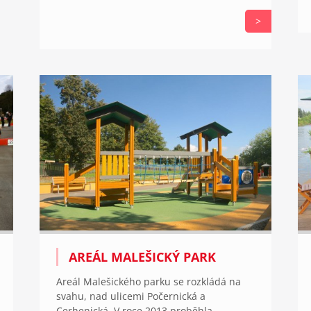
>
AREÁL MALEŠICKÝ PARK
Areál Malešického parku se rozkládá na
svahu, nad ulicemi Počernická a
Cerhenická. V roce 2013 proběhla