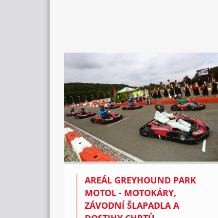
AREÁL GREYHOUND PARK
MOTOL - MOTOKÁRY,
ZÁVODNÍ ŠLAPADLA A
DOSTIHY CHRTŮ