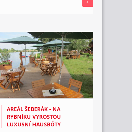
>
AREÁL ŠEBERÁK - NA
RYBNÍKU VYROSTOU
LUXUSNÍ HAUSBÓTY