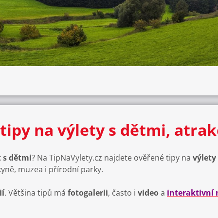
tipy na výlety s dětmi, atra
 s dětmi
? Na TipNaVylety.cz najdete ověřené tipy na
výlety
kyně, muzea i přírodní parky.
ií
. Většina tipů má
fotogalerii
, často i
video
a
interaktivní