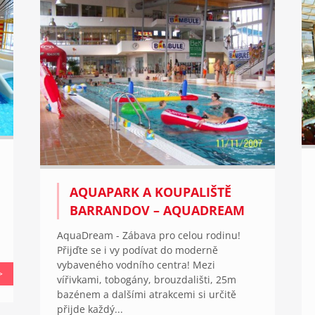
AQUAPARK A KOUPALIŠTĚ
BARRANDOV – AQUADREAM
AquaDream - Zábava pro celou rodinu!
Přijďte se i vy podívat do moderně
vybaveného vodního centra! Mezi
>
vířivkami, tobogány, brouzdališti, 25m
bazénem a dalšími atrakcemi si určitě
přijde každý...