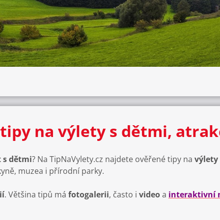
tipy na výlety s dětmi, atra
 s dětmi
? Na TipNaVylety.cz najdete ověřené tipy na
výlety
kyně, muzea i přírodní parky.
ií
. Většina tipů má
fotogalerii
, často i
video
a
interaktivní