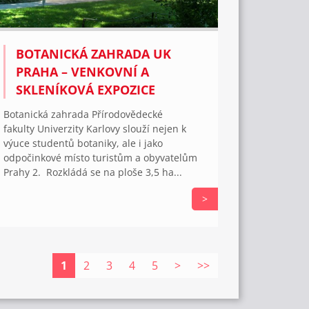
BOTANICKÁ ZAHRADA UK
PRAHA – VENKOVNÍ A
SKLENÍKOVÁ EXPOZICE
Botanická zahrada Přírodovědecké
fakulty Univerzity Karlovy slouží nejen k
výuce studentů botaniky, ale i jako
odpočinkové místo turistům a obyvatelům
Prahy 2. Rozkládá se na ploše 3,5 ha...
>
1
2
3
4
5
>
>>