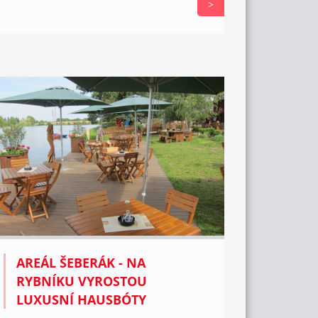
>
AREÁL ŠEBERÁK - NA
RYBNÍKU VYROSTOU
LUXUSNÍ HAUSBÓTY