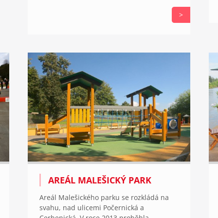
>
AREÁL MALEŠICKÝ PARK
Areál Malešického parku se rozkládá na
svahu, nad ulicemi Počernická a
Cerhenická. V roce 2013 proběhla