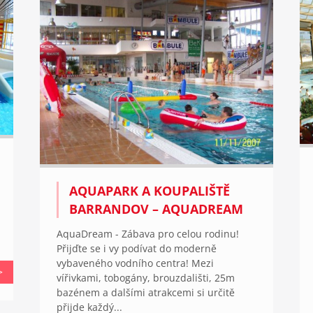
AQUAPARK A KOUPALIŠTĚ
BARRANDOV – AQUADREAM
AquaDream - Zábava pro celou rodinu!
Přijďte se i vy podívat do moderně
vybaveného vodního centra! Mezi
>
vířivkami, tobogány, brouzdališti, 25m
bazénem a dalšími atrakcemi si určitě
přijde každý...