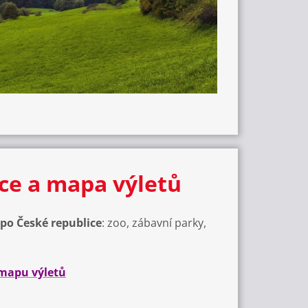
kce a mapa výletů
 po České republice
: zoo, zábavní parky,
 mapu výletů