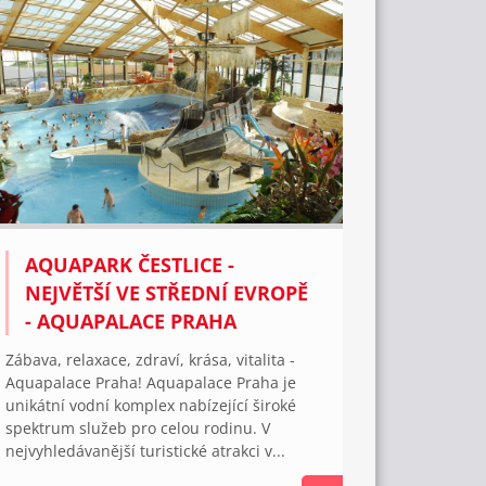
AQUAPARK ČESTLICE -
NEJVĚTŠÍ VE STŘEDNÍ EVROPĚ
- AQUAPALACE PRAHA
Zábava, relaxace, zdraví, krása, vitalita -
Aquapalace Praha! Aquapalace Praha je
unikátní vodní komplex nabízející široké
spektrum služeb pro celou rodinu. V
nejvyhledávanější turistické atrakci v...