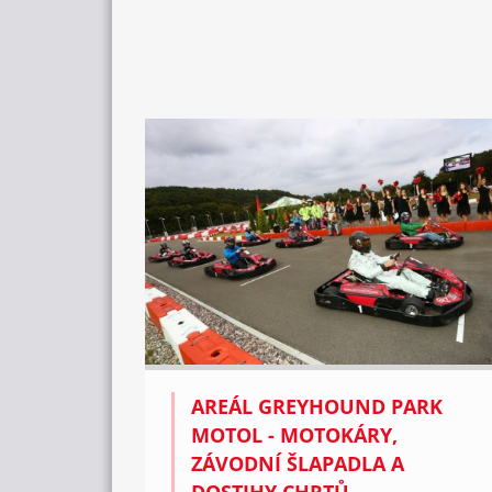
AREÁL GREYHOUND PARK
MOTOL - MOTOKÁRY,
ZÁVODNÍ ŠLAPADLA A
DOSTIHY CHRTŮ