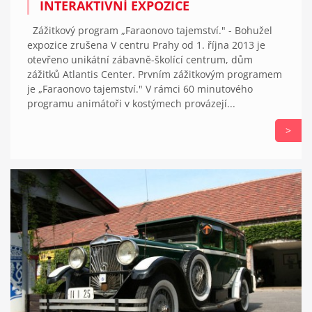
INTERAKTIVNÍ EXPOZICE
Zážitkový program „Faraonovo tajemství." - Bohužel
expozice zrušena V centru Prahy od 1. října 2013 je
otevřeno unikátní zábavně-školící centrum, dům
zážitků Atlantis Center. Prvním zážitkovým programem
je „Faraonovo tajemství." V rámci 60 minutového
programu animátoři v kostýmech provázejí...
>