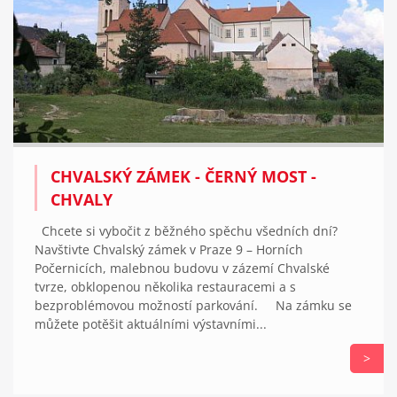
CHVALSKÝ ZÁMEK - ČERNÝ MOST -
CHVALY
Chcete si vybočit z běžného spěchu všedních dní?
Navštivte Chvalský zámek v Praze 9 – Horních
Počernicích, malebnou budovu v zázemí Chvalské
tvrze, obklopenou několika restauracemi a s
bezproblémovou možností parkování. Na zámku se
můžete potěšit aktuálními výstavními...
>