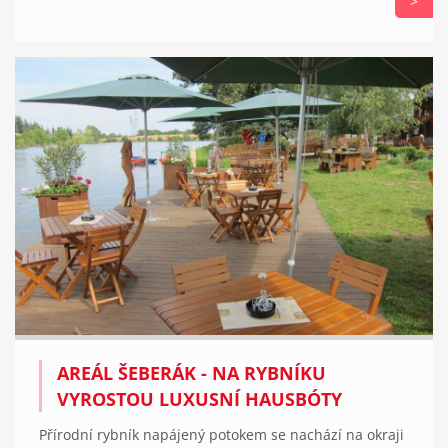
>
AREÁL ŠEBERÁK - NA RYBNÍKU
VYROSTOU LUXUSNÍ HAUSBÓTY
Přírodní rybník napájený potokem se nachází na okraji