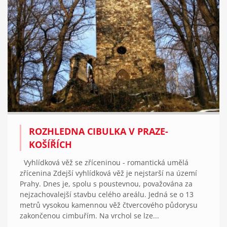
ROZHLEDNA CIBULKA V PRAZE-
KOŠÍŘÍCH
Vyhlídková věž se zříceninou - romantická umělá
zřícenina Zdejší vyhlídková věž je nejstarší na území
Prahy. Dnes je, spolu s poustevnou, považována za
nejzachovalejší stavbu celého areálu. Jedná se o 13
metrů vysokou kamennou věž čtvercového půdorysu
zakončenou cimbuřím. Na vrchol se lze...