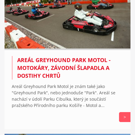
AREÁL GREYHOUND PARK MOTOL -
MOTOKÁRY, ZÁVODNÍ ŠLAPADLA A
DOSTIHY CHRTŮ
Areál Greyhound Park Motol je znám také jako
"Greyhound Park", nebo jednoduše "Park". Areál se
nachází v údolí Parku Cibulka, který je součástí
pražského Přírodního parku Košíře - Motol a...
>