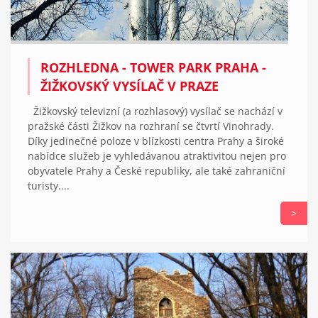
ROZHLEDNA - TOWER PARK PRAHA -
ŽIŽKOVSKÝ VYSÍLAČ V PRAZE
Žižkovský televizní (a rozhlasový) vysílač se nachází v
pražské části Žižkov na rozhraní se čtvrtí Vinohrady.
Díky jedinečné poloze v blízkosti centra Prahy a široké
nabídce služeb je vyhledávanou atraktivitou nejen pro
obyvatele Prahy a České republiky, ale také zahraniční
turisty....
>