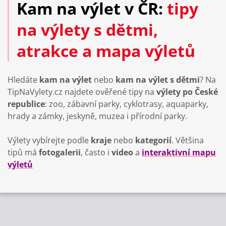
Kam na výlet v ČR:
tipy
na výlety s dětmi,
atrakce a mapa výletů
Hledáte
kam na výlet
nebo
kam na výlet s dětmi
? Na
TipNaVylety.cz najdete ověřené tipy na
výlety po České
republice
: zoo, zábavní parky, cyklotrasy, aquaparky,
hrady a zámky, jeskyně, muzea i přírodní parky.
Výlety vybírejte podle
kraje
nebo
kategorií
. Většina
tipů má
fotogalerii
, často i
video
a
interaktivní mapu
výletů