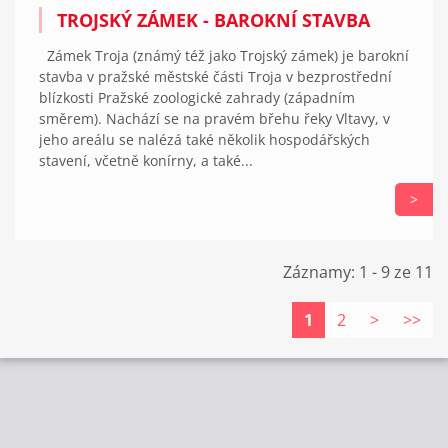
TROJSKÝ ZÁMEK - BAROKNÍ STAVBA
Zámek Troja (známý též jako Trojský zámek) je barokní
stavba v pražské městské části Troja v bezprostřední
blízkosti Pražské zoologické zahrady (západním
směrem). Nachází se na pravém břehu řeky Vltavy, v
jeho areálu se nalézá také několik hospodářských
stavení, včetně konírny, a také...
>
Záznamy: 1 - 9 ze 11
1
2
>
>>