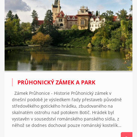
PRŮHONICKÝ ZÁMEK A PARK
Zámek Průhonice - Historie Průhonický zámek v
dnešní podobě je výsledkem řady přestaveb původně
středověkého gotického hrádku, zbudovaného na
skalnatém ostrohu nad potokem Botič. Hrádek byl
vystavěn v sousedství románského panského sídla, z
něhož se dodnes dochoval pouze románský kostelík...