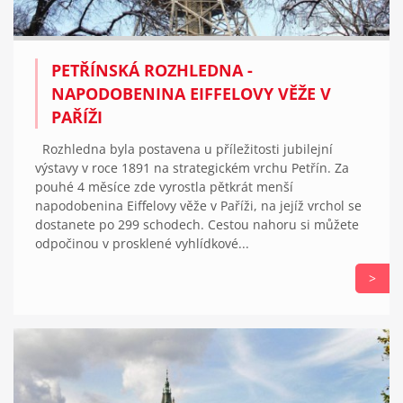
PETŘÍNSKÁ ROZHLEDNA -
NAPODOBENINA EIFFELOVY VĚŽE V
PAŘÍŽI
Rozhledna byla postavena u příležitosti jubilejní
výstavy v roce 1891 na strategickém vrchu Petřín. Za
pouhé 4 měsíce zde vyrostla pětkrát menší
napodobenina Eiffelovy věže v Paříži, na jejíž vrchol se
dostanete po 299 schodech. Cestou nahoru si můžete
odpočinou v prosklené vyhlídkové...
>