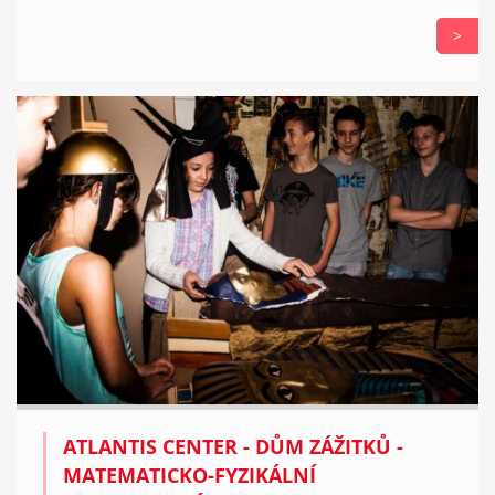
>
ATLANTIS CENTER - DŮM ZÁŽITKŮ -
MATEMATICKO-FYZIKÁLNÍ