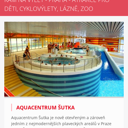
DĚTI, CYKLOVÝLETY, LÁZNĚ, ZOO
AQUACENTRUM ŠUTKA
Aquacentrum Šutka je nově otevřeným a zároveň
jedním z nejmodernějších plaveckých areálů v Praze